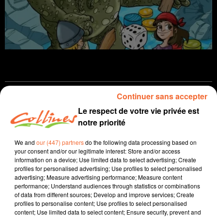
Continuer sans accepter
Infos
Le respect de votre vie privée est
notre priorité
6 novembre 2025 - 14 min 2 sec
JOURNAL DU JEUDI 06 NOVEMBRE ( MIDI )
We and
our (447) partners
do the following data processing based on
your consent and/or our legitimate interest: Store and/or access
Patrice Bémanangy
information on a device; Use limited data to select advertising; Create
profiles for personalised advertising; Use profiles to select personalised
L'info près de chez vous
advertising; Measure advertising performance; Measure content
performance; Understand audiences through statistics or combinations
L'usine de traitement et de valorisation des déchets du
of data from different sources; Develop and improve services; Create
SMITED79 à Champdeniers n'atteint pas encore sa
profiles to personalise content; Use profiles to select personalised
content; Use limited data to select content; Ensure security, prevent and
pleine capacité d'exploitation ce qui n'est pas sans