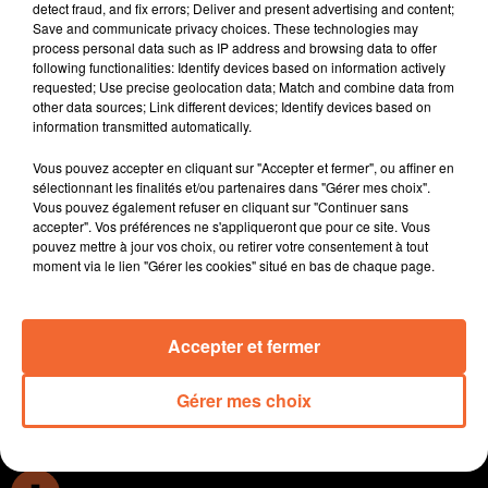
detect fraud, and fix errors; Deliver and present advertising and content;
conséquences.
Save and communicate privacy choices. These technologies may
Le retour de la grippe aviaire et avec elle la claustration
process personal data such as IP address and browsing data to offer
following functionalities: Identify devices based on information actively
des volailles de plein air ce que dénoncent les éleveurs
requested; Use precise geolocation data; Match and combine data from
concernés.
other data sources; Link different devices; Identify devices based on
Face la baisse annoncée des subventions, les
information transmitted automatically.
collectivités sont dans l'expectative à l'image de la
Vous pouvez accepter en cliquant sur "Accepter et fermer", ou affiner en
communauté d'agglo du bocage bressuirais.
sélectionnant les finalités et/ou partenaires dans "Gérer mes choix".
Opposés il y a 6 ans, Benoit Belgy intègrera la liste du
Vous pouvez également refuser en cliquant sur "Continuer sans
maire sortant de Cerizay Johnny Brosseau lors des
accepter". Vos préférences ne s'appliqueront que pour ce site. Vous
pouvez mettre à jour vos choix, ou retirer votre consentement à tout
municipales de mars 2026.
moment via le lien "Gérer les cookies" situé en bas de chaque page.
Non plus 4 jours mais 2. La 3ème édition de FestiJeux
à Thouars se déroulera cette année les 15 et 16
novembre ( photo ).
Accepter et fermer
0:00
14 min 2 sec
Gérer mes choix