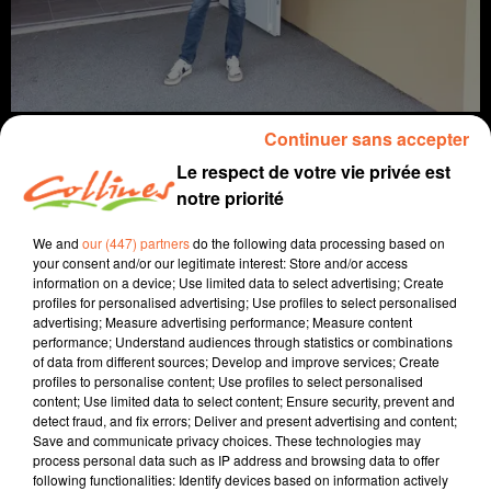
Continuer sans accepter
Le respect de votre vie privée est
notre priorité
info
We and
our (447) partners
do the following data processing based on
your consent and/or our legitimate interest: Store and/or access
6 juin 2024 - 13 min 32 sec
information on a device; Use limited data to select advertising; Create
profiles for personalised advertising; Use profiles to select personalised
JOURNAL DU JEUDI 06 JUIN (SOIR)
advertising; Measure advertising performance; Measure content
performance; Understand audiences through statistics or combinations
Fabien Gazeau
of data from different sources; Develop and improve services; Create
profiles to personalise content; Use profiles to select personalised
L'info près de chez vous
content; Use limited data to select content; Ensure security, prevent and
detect fraud, and fix errors; Deliver and present advertising and content;
Présenté par Fabien Gazeau
Save and communicate privacy choices. These technologies may
- Le SVL entend poursuivre sa collaboration avec
process personal data such as IP address and browsing data to offer
following functionalities: Identify devices based on information actively
Veolia