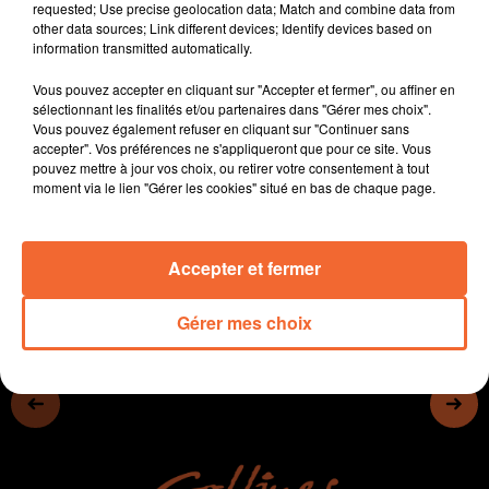
requested; Use precise geolocation data; Match and combine data from
-Les élèves de seconde doivent trouver des stages et ce
other data sources; Link different devices; Identify devices based on
n'est pas facile
information transmitted automatically.
- Un nouveau RDV demain dans le cadre " Des Belles
Vous pouvez accepter en cliquant sur "Accepter et fermer", ou affiner en
Escapades " à la Corbelière de Moulins
sélectionnant les finalités et/ou partenaires dans "Gérer mes choix".
- Le club-house associatif de Beaulieu-sous-Bressuire
Vous pouvez également refuser en cliquant sur "Continuer sans
inauguré ce vendredi soir (photo)
accepter". Vos préférences ne s'appliqueront que pour ce site. Vous
pouvez mettre à jour vos choix, ou retirer votre consentement à tout
- A Cerizay, le National 3 Fight ce dimanche
moment via le lien "Gérer les cookies" situé en bas de chaque page.
0:00
13 min 32 sec
Accepter et fermer
Gérer mes choix