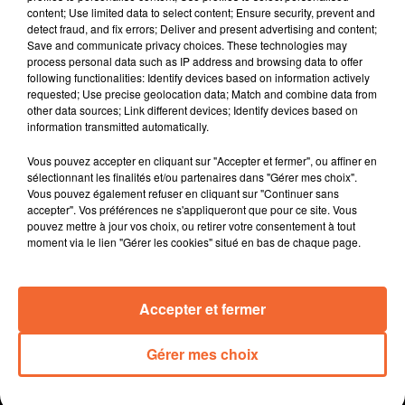
content; Use limited data to select content; Ensure security, prevent and
Match de gala ce samedi pour l'AS Niort. Le club de
detect fraud, and fix errors; Deliver and present advertising and content;
basket investira L'Acclameur pour une rencontre face à
Save and communicate privacy choices. These technologies may
Brissac ... l'occasion d'un véritable show qui devrait
process personal data such as IP address and browsing data to offer
following functionalities: Identify devices based on information actively
régaler le public.
requested; Use precise geolocation data; Match and combine data from
La supérette Proxi devrait ouvrir mi-mars Place du
other data sources; Link different devices; Identify devices based on
Chêne Vert à Cerizay ... une arrivée qui va
information transmitted automatically.
s'accompagner d'une redynamisation du secteur (
Vous pouvez accepter en cliquant sur "Accepter et fermer", ou affiner en
photo ).
sélectionnant les finalités et/ou partenaires dans "Gérer mes choix".
Les Colibris Thouarsais proposent un atelier de
Vous pouvez également refuser en cliquant sur "Continuer sans
réparation collaborative pour réutiliser les matériels
accepter". Vos préférences ne s'appliqueront que pour ce site. Vous
pouvez mettre à jour vos choix, ou retirer votre consentement à tout
destinés à la déchetterie. Premier RDV ce samedi 8
moment via le lien "Gérer les cookies" situé en bas de chaque page.
février.
Le 3ème festival de l'humour dans un mois à Nueil-les-
Aubiers. Magali Ripoll, complice de Nagui dans "
Accepter et fermer
N'oubliez pas les paroles " en sera l'une des affiches.
Gérer mes choix
0:00
15 min 2 sec