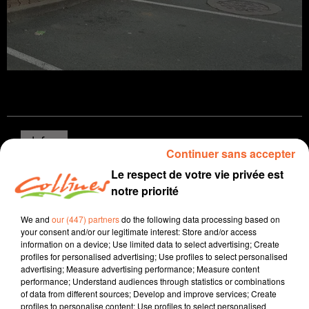
Infos
Continuer sans accepter
Le respect de votre vie privée est
6 février 2025 - 15 min 2 sec
notre priorité
JOURNAL DU JEUDI 06 FEVRIER ( SOIR )
We and
our (447) partners
do the following data processing based on
Patrice Bémanangy
your consent and/or our legitimate interest: Store and/or access
information on a device; Use limited data to select advertising; Create
L'info près de chez vous
profiles for personalised advertising; Use profiles to select personalised
advertising; Measure advertising performance; Measure content
Discret ces dernières semaines, Florimond Labulle
performance; Understand audiences through statistics or combinations
potentiel repreneur des Chamois Niortais a dévoilé hier
of data from different sources; Develop and improve services; Create
les grandes lignes de son projet.
profiles to personalise content; Use profiles to select personalised