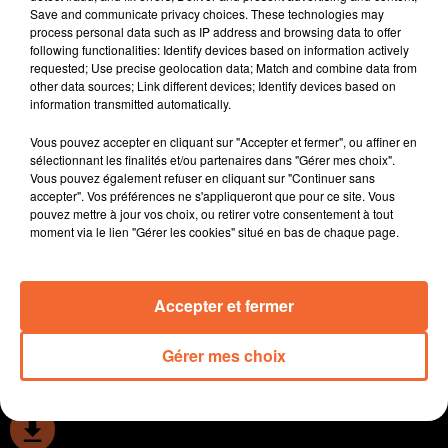
Save and communicate privacy choices. These technologies may
11e journée de mobilisation contre la réforme des
process personal data such as IP address and browsing data to offer
retraites jeudi. 4 manifestations sont prévues en deux-
following functionalities: Identify devices based on information actively
sèvres.
requested; Use precise geolocation data; Match and combine data from
other data sources; Link different devices; Identify devices based on
Le carnaval fait son retour ce vendredi à Mauléon,
information transmitted automatically.
sous l'impulsion du CSC
Des créations à découvrir cette fin de semaine au
Vous pouvez accepter en cliquant sur "Accepter et fermer", ou affiner en
théâtre de Bressuire dont ces capsules vidéo baptisées
sélectionnant les finalités et/ou partenaires dans "Gérer mes choix".
Vous pouvez également refuser en cliquant sur "Continuer sans
" cher futur moi " ( photo ).
accepter". Vos préférences ne s'appliqueront que pour ce site. Vous
La municipalité de Moncoutant va à la pêche aux
pouvez mettre à jour vos choix, ou retirer votre consentement à tout
subventions pour son futur terrain synthétique.
moment via le lien "Gérer les cookies" situé en bas de chaque page.
Cholet basket s'est qualifié hier soir pour la finale de la
Fiba EuroCup.
Accepter et fermer
0:00
13 min 39 sec
Gérer mes choix