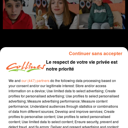
Continuer sans accepter
infos
Le respect de votre vie privée est
notre priorité
6 avril 2023 - 13 min 39 sec
We and
our (447) partners
do the following data processing based on
JOURNAL DU JEUDI 06 AVRIL ( MIDI )
your consent and/or our legitimate interest: Store and/or access
information on a device; Use limited data to select advertising; Create
Patrice Bémanangy
profiles for personalised advertising; Use profiles to select personalised
advertising; Measure advertising performance; Measure content
L'info près de chez vous.
performance; Understand audiences through statistics or combinations
of data from different sources; Develop and improve services; Create
Les salariés de ACS à Bressuire ont obtenu gain de
profiles to personalise content; Use profiles to select personalised
cause et ont repris le travail. Ils s'étaient mis en grève
content; Use limited data to select content; Ensure security, prevent and
faute d'accord sur les salaires
detect fraud, and fix errors; Deliver and present advertising and content;