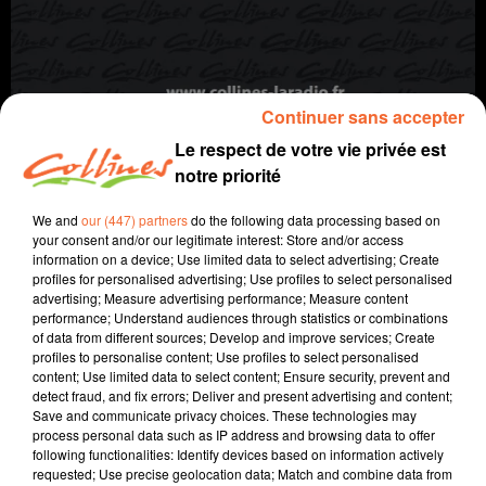
Continuer sans accepter
Le respect de votre vie privée est
notre priorité
We and
our (447) partners
do the following data processing based on
info
your consent and/or our legitimate interest: Store and/or access
information on a device; Use limited data to select advertising; Create
5 mars 2026 - 13 min 58 sec
profiles for personalised advertising; Use profiles to select personalised
advertising; Measure advertising performance; Measure content
JOURNAL DU JEUDI 05 MARS (SOIR)
performance; Understand audiences through statistics or combinations
of data from different sources; Develop and improve services; Create
Fabien Gazeau
profiles to personalise content; Use profiles to select personalised
content; Use limited data to select content; Ensure security, prevent and
L'info près de chez vous
detect fraud, and fix errors; Deliver and present advertising and content;
Save and communicate privacy choices. These technologies may
Présenté par Fabien Gazeau
process personal data such as IP address and browsing data to offer
- La CGT monte au créneau sur le dossier de la
following functionalities: Identify devices based on information actively
Protection de l'enfance en Deux-Sèvres
requested; Use precise geolocation data; Match and combine data from
- Niort Rugby Club : La CCI 79 appelle à la mobilisation