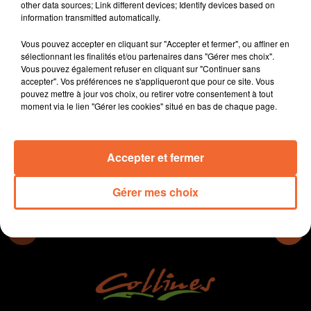
other data sources; Link different devices; Identify devices based on
des décideurs économiques
information transmitted automatically.
- Le transport solidaire est toujours en progression sur
le Bocage Bressuirais
Vous pouvez accepter en cliquant sur "Accepter et fermer", ou affiner en
- Les droits des femmes seront défendus sur deux
sélectionnant les finalités et/ou partenaires dans "Gérer mes choix".
jours à Thouars les 7 et 8 mars
Vous pouvez également refuser en cliquant sur "Continuer sans
- " Bien informés, bien connectés", c'est le thème du 3e "
accepter". Vos préférences ne s'appliqueront que pour ce site. Vous
Forum Senior " du CSC du Pays Mauléonais
pouvez mettre à jour vos choix, ou retirer votre consentement à tout
moment via le lien "Gérer les cookies" situé en bas de chaque page.
0:00
13 min 58 sec
Accepter et fermer
Gérer mes choix