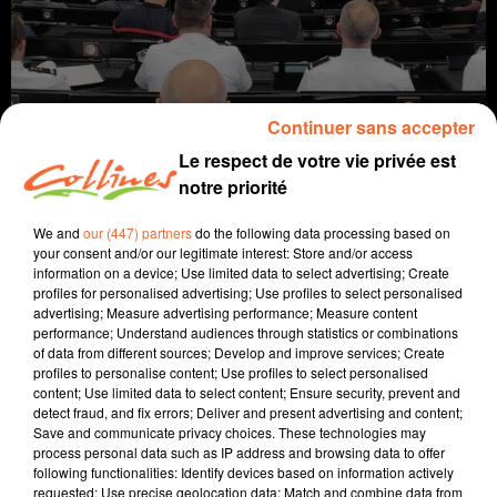
Continuer sans accepter
Le respect de votre vie privée est
notre priorité
info
We and
our (447) partners
do the following data processing based on
your consent and/or our legitimate interest: Store and/or access
information on a device; Use limited data to select advertising; Create
5 mai 2022 - 14 min 10 sec
profiles for personalised advertising; Use profiles to select personalised
advertising; Measure advertising performance; Measure content
JOURNAL DU JEUDI 05 MAI (SOIR)
performance; Understand audiences through statistics or combinations
of data from different sources; Develop and improve services; Create
Fabien Gazeau
profiles to personalise content; Use profiles to select personalised
content; Use limited data to select content; Ensure security, prevent and
L'info près de chez vous
detect fraud, and fix errors; Deliver and present advertising and content;
Save and communicate privacy choices. These technologies may
Présenté par Fabien Gazeau
process personal data such as IP address and browsing data to offer
- La réserve de substitution de Mauzé-sur-le-Mignon va
following functionalities: Identify devices based on information actively
être mise en service dans les prochaines heures.
requested; Use precise geolocation data; Match and combine data from