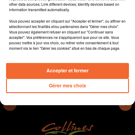
other data sources; Link different devices; Identify devices based on
- Avec le printemps, préparez-vous à de belles
information transmitted automatically.
escapades en Bocage Bressuirais.
- Le musée de Thouars se pare de rouge et noir pour la
Vous pouvez accepter en cliquant sur "Accepter et fermer", ou affiner en
belle saison
sélectionnant les finalités et/ou partenaires dans "Gérer mes choix".
Vous pouvez également refuser en cliquant sur "Continuer sans
- Le Tour Poitou-Charentes partira de Chauray le 23
accepter". Vos préférences ne s'appliqueront que pour ce site. Vous
août (Photo)
pouvez mettre à jour vos choix, ou retirer votre consentement à tout
moment via le lien "Gérer les cookies" situé en bas de chaque page.
0:00
14 min 10 sec
Accepter et fermer
Gérer mes choix