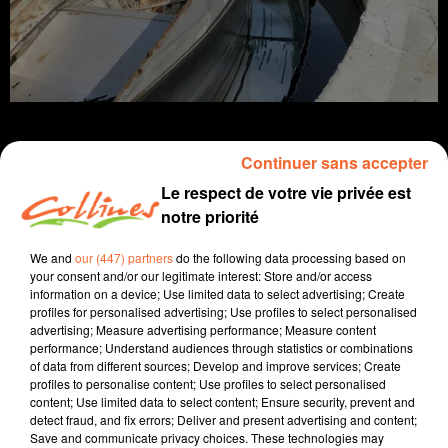
Continuer sans accepter
Le respect de votre vie privée est
Infos
notre priorité
4 mai 2023 - 11 min 51 sec
We and
our (447) partners
do the following data processing based on
your consent and/or our legitimate interest: Store and/or access
JOURNAL DU JEUDI 04 MAI ( MIDI )
information on a device; Use limited data to select advertising; Create
profiles for personalised advertising; Use profiles to select personalised
Patrice Bémanangy
advertising; Measure advertising performance; Measure content
performance; Understand audiences through statistics or combinations
L'info près de chez vous.
of data from different sources; Develop and improve services; Create
profiles to personalise content; Use profiles to select personalised
Le projet éolien envisagé à Cirières est loin de faire
content; Use limited data to select content; Ensure security, prevent and
l'unanimité notamment dans la communes voisine de
detect fraud, and fix errors; Deliver and present advertising and content;
Save and communicate privacy choices. These technologies may
Brétignolles.