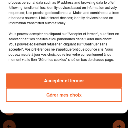
process personal data such as IP address and browsing data to offer
Après la station du Pin ( photo ) l'Agglo 2B envisage
following functionalities: Identify devices based on information actively
d'autres travaux d'assainissement sur son territoire
requested; Use precise geolocation data; Match and combine data from
other data sources; Link different devices; Identify devices based on
notamment à St Marsault ou encore argentonnay.
information transmitted automatically.
Un concours photo sur l'arbre est lancé par le CAUE des
Deux-Sèvres,
Vous pouvez accepter en cliquant sur "Accepter et fermer", ou affiner en
Le festival des arts de la rue Bouillez de Val en Vignes
sélectionnant les finalités et/ou partenaires dans "Gérer mes choix".
Vous pouvez également refuser en cliquant sur "Continuer sans
fetera ses 25 ans cette année et mettra en avant des
accepter". Vos préférences ne s'appliqueront que pour ce site. Vous
artistes locaux et ses bénévoles.
pouvez mettre à jour vos choix, ou retirer votre consentement à tout
Le château de Saint Mesmin propose un escape Game
moment via le lien "Gérer les cookies" situé en bas de chaque page.
ce samedi. Le site est un excellent terrain de jeu.
Accepter et fermer
0:00
11 min 51 sec
Gérer mes choix