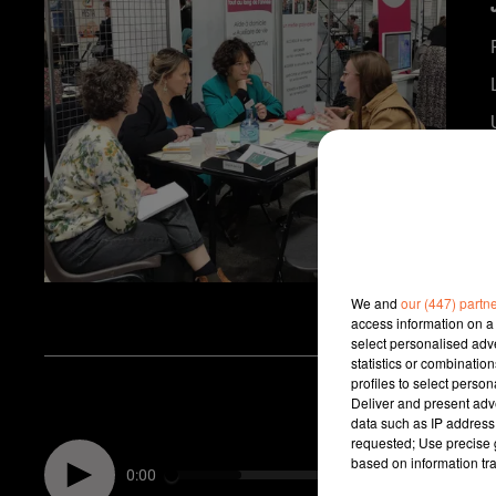
We and
our (447) partn
access information on a 
select personalised ad
statistics or combinatio
profiles to select person
Deliver and present adv
data such as IP address 
requested; Use precise g
based on information tra
0:00