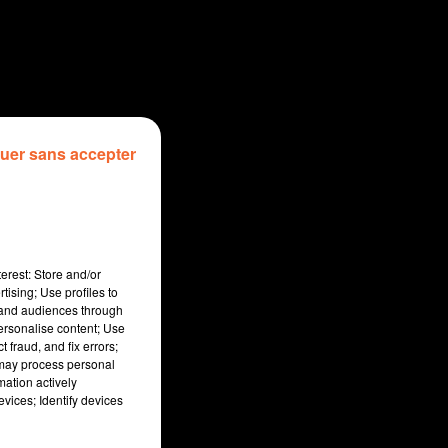
uer sans accepter
erest: Store and/or
tising; Use profiles to
tand audiences through
personalise content; Use
 fraud, and fix errors;
 may process personal
mation actively
vices; Identify devices
sec