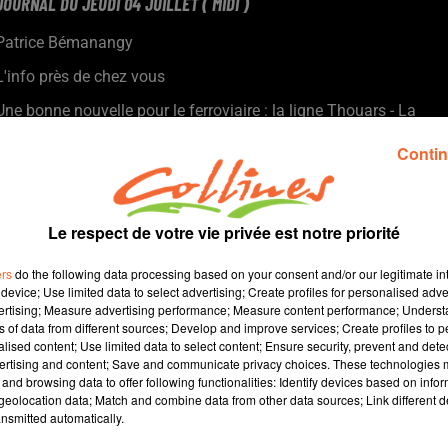
JOURNAL DU JEUDI 04 JUILLET ( MIDI )
Patrice Bémanangy
L'info près de chez vous
Une bonne nouvelle pour le ferroviaire : la ligne Thouars - La
Roche sur Yon va faire l'objet d'une rénovation, indispensable
Contin
pour la continuité du service.
Plus de quinze ans après son lancement, le projet éolien à
Saint-Aubin-de-Baubigné est opérationel et a été inauguré hier
matin.
Le respect de votre vie privée est notre priorité
C'est un rendez-vous très attendu par les employeurs et par les
ers
do the following data processing based on your consent and/or our legitimate int
demandeurs d'emploi. Le Job Dating du Bocage Bressuirais
device; Use limited data to select advertising; Create profiles for personalised adver
aura lieu le 17 octobre à Bocapole ( photo ).
vertising; Measure advertising performance; Measure content performance; Unders
Melting Potes quatrième du nom ce samedi dans l'enceinte du
ns of data from different sources; Develop and improve services; Create profiles to 
alised content; Use limited data to select content; Ensure security, prevent and detect
château de Bressuire... un festival qui année après année prend
ertising and content; Save and communicate privacy choices. These technologies
de l'ampleur.
and browsing data to offer following functionalities: Identify devices based on infor
eolocation data; Match and combine data from other data sources; Link different de
nsmitted automatically.
14 min 47 