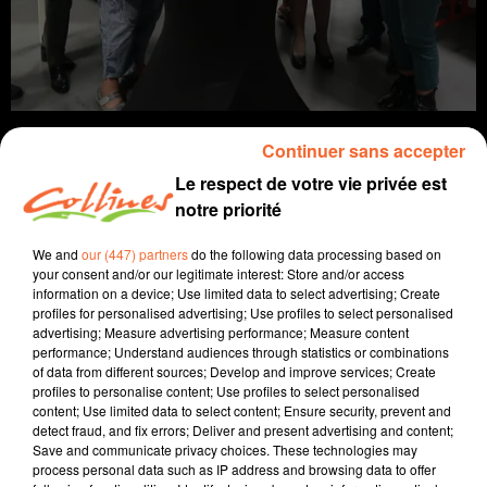
Continuer sans accepter
Le respect de votre vie privée est
notre priorité
info
We and
our (447) partners
do the following data processing based on
3 novembre 2022 - 13 min 21 sec
your consent and/or our legitimate interest: Store and/or access
information on a device; Use limited data to select advertising; Create
JOURNAL DU JEUDI 03 NOVEMBRE (SOIR)
profiles for personalised advertising; Use profiles to select personalised
advertising; Measure advertising performance; Measure content
Fabien Gazeau
performance; Understand audiences through statistics or combinations
of data from different sources; Develop and improve services; Create
L'info près de chez vous
profiles to personalise content; Use profiles to select personalised
content; Use limited data to select content; Ensure security, prevent and
Présenté par Fabien Gazeau
detect fraud, and fix errors; Deliver and present advertising and content;
Save and communicate privacy choices. These technologies may
- L'antenne de la Ligue contre le cancer a été inauguré
process personal data such as IP address and browsing data to offer
hier soir à Bressuire (photo)