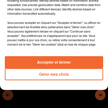
following functionalities: Identify devices based on information actively
- L'ARS Nouvelle-Aquitaine organise plusieurs
requested; Use precise geolocation data; Match and combine data from
other data sources; Link different devices; Identify devices based on
concertations par département.
information transmitted automatically.
- L'Ardibb juge les annonces du Gouvernement du
projet de loi immigration.
Vous pouvez accepter en cliquant sur "Accepter et fermer", ou affiner en
- Marie Surgelés recrute une cinquantaine de
sélectionnant les finalités et/ou partenaires dans "Gérer mes choix".
Vous pouvez également refuser en cliquant sur "Continuer sans
personnes en CDI...
accepter". Vos préférences ne s'appliqueront que pour ce site. Vous
- Le salon du chocolat qui va accueillir plusieurs
pouvez mettre à jour vos choix, ou retirer votre consentement à tout
milliers de visiteurs ce WE à Aiffres
moment via le lien "Gérer les cookies" situé en bas de chaque page.
0:00
13 min 21 sec
Accepter et fermer
Gérer mes choix