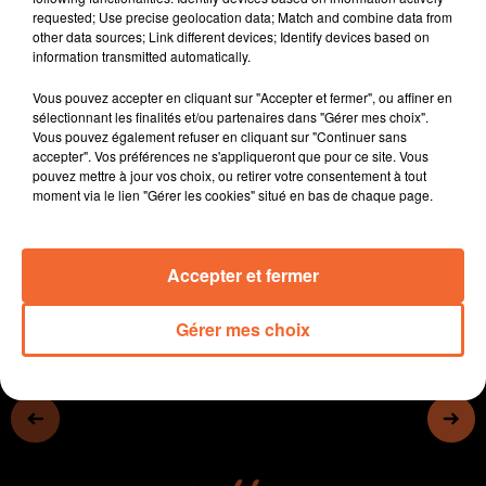
été.
requested; Use precise geolocation data; Match and combine data from
other data sources; Link different devices; Identify devices based on
Deux cyclistes deux-sévriens, atteints d'un handicap
information transmitted automatically.
vont gravir le Col de l'Aubisque demain.
Vous pouvez accepter en cliquant sur "Accepter et fermer", ou affiner en
Les nouvelles orientations de la PAC défavorables aux
sélectionnant les finalités et/ou partenaires dans "Gérer mes choix".
agriculteurs bio.
Vous pouvez également refuser en cliquant sur "Continuer sans
accepter". Vos préférences ne s'appliqueront que pour ce site. Vous
L'ESIAM à Mauléon ouvre ses portes cette fin de
pouvez mettre à jour vos choix, ou retirer votre consentement à tout
semaine.
moment via le lien "Gérer les cookies" situé en bas de chaque page.
0:00
14 min 29 sec
Accepter et fermer
Gérer mes choix