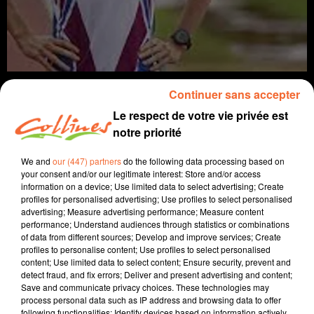
Continuer sans accepter
Le respect de votre vie privée est
notre priorité
Infos
We and
our (447) partners
do the following data processing based on
your consent and/or our legitimate interest: Store and/or access
3 juin 2021 - 14 min 29 sec
information on a device; Use limited data to select advertising; Create
JOURNAL DU JEUDI 03 JUIN ( MIDI)
profiles for personalised advertising; Use profiles to select personalised
advertising; Measure advertising performance; Measure content
performance; Understand audiences through statistics or combinations
Patrice Bémanangy
of data from different sources; Develop and improve services; Create
profiles to personalise content; Use profiles to select personalised
L'info près de chez vous
content; Use limited data to select content; Ensure security, prevent and
Présenté par Bémanangy
detect fraud, and fix errors; Deliver and present advertising and content;
Save and communicate privacy choices. These technologies may
Le sbaciste Hugo Hay participera aux JO de Tokyo cet
process personal data such as IP address and browsing data to offer
following functionalities: Identify devices based on information actively