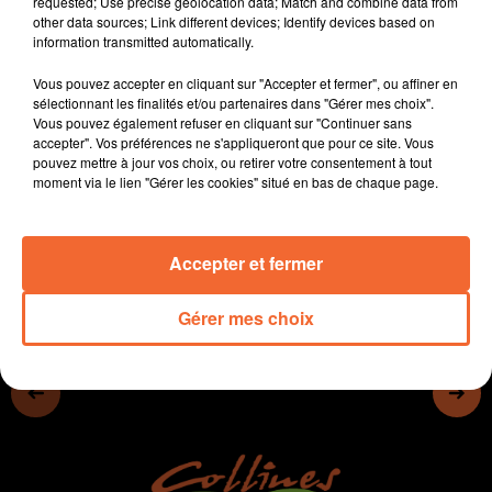
requested; Use precise geolocation data; Match and combine data from
faire société.
other data sources; Link different devices; Identify devices based on
- La commune de Clazay propose de nouvelles parcelles à la vente
information transmitted automatically.
- Les Estivales de Scie à Nueil-les-Aubiers sont lancées depuis le 1er
juillet
Vous pouvez accepter en cliquant sur "Accepter et fermer", ou affiner en
sélectionnant les finalités et/ou partenaires dans "Gérer mes choix".
- Gaël Faye a fait chalouper Poupet hier soir... (crédit photo Festival
Vous pouvez également refuser en cliquant sur "Continuer sans
de Poupet)
accepter". Vos préférences ne s'appliqueront que pour ce site. Vous
pouvez mettre à jour vos choix, ou retirer votre consentement à tout
moment via le lien "Gérer les cookies" situé en bas de chaque page.
0:00
13 min 31 sec
Accepter et fermer
Gérer mes choix