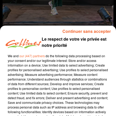
Continuer sans accepter
Le respect de votre vie privée est
notre priorité
info
We and
our (447) partners
do the following data processing based on
your consent and/or our legitimate interest: Store and/or access
2 juillet 2026 - 13 min 31 sec
information on a device; Use limited data to select advertising; Create
profiles for personalised advertising; Use profiles to select personalised
JOURNAL DU JEUDI 02 JUILLET (MIDI)
advertising; Measure advertising performance; Measure content
performance; Understand audiences through statistics or combinations
Fabien Gazeau
of data from different sources; Develop and improve services; Create
profiles to personalise content; Use profiles to select personalised
L'info près de chez vous
content; Use limited data to select content; Ensure security, prevent and
detect fraud, and fix errors; Deliver and present advertising and content;
Présenté par Fabien Gazeau
Save and communicate privacy choices. These technologies may
-
L'agriculture souffre de la chaleur, le président de la Chambre tire la
process personal data such as IP address and browsing data to offer
sonnette d'alarme
following functionalities: Identify devices based on information actively
- A Thouars, l’association des Attablées s'appuie sur la cuisine pour