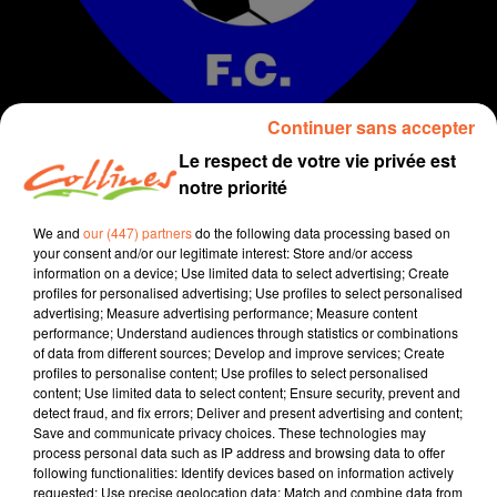
Continuer sans accepter
Le respect de votre vie privée est
notre priorité
Infos
We and
our (447) partners
do the following data processing based on
your consent and/or our legitimate interest: Store and/or access
information on a device; Use limited data to select advertising; Create
2 décembre 2021 - 11 min 38 sec
profiles for personalised advertising; Use profiles to select personalised
advertising; Measure advertising performance; Measure content
JOURNAL DU JEUDI 02 DECEMBRE ( MIDI )
performance; Understand audiences through statistics or combinations
of data from different sources; Develop and improve services; Create
Patrice Bémanangy
profiles to personalise content; Use profiles to select personalised
content; Use limited data to select content; Ensure security, prevent and
L'info près de chez vous.
detect fraud, and fix errors; Deliver and present advertising and content;
Save and communicate privacy choices. These technologies may
Mickaël Hanouna directeur du club des Chamois
process personal data such as IP address and browsing data to offer
Niortais récuse le conseil d'administration installé hier
following functionalities: Identify devices based on information actively
soir.
requested; Use precise geolocation data; Match and combine data from