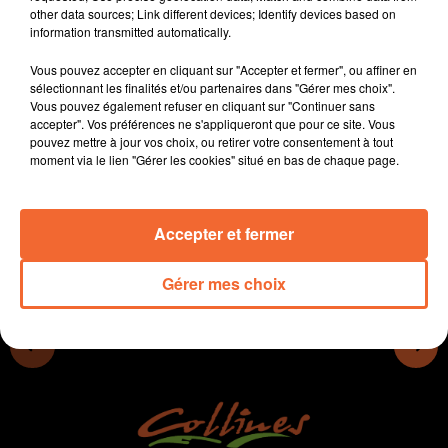
other data sources; Link different devices; Identify devices based on
Le prmoteur parisien abandonne le projet de résidence
information transmitted automatically.
séniors à Thouars, mais pas la collectivité.
La ligne TER La Roche / Saumur qui passe par le nord
Vous pouvez accepter en cliquant sur "Accepter et fermer", ou affiner en
des deux-sèvres devrait être régénérée.
sélectionnant les finalités et/ou partenaires dans "Gérer mes choix".
Vous pouvez également refuser en cliquant sur "Continuer sans
Le Téléthon débute demain avec le retour des
accepter". Vos préférences ne s'appliqueront que pour ce site. Vous
animations
pouvez mettre à jour vos choix, ou retirer votre consentement à tout
moment via le lien "Gérer les cookies" situé en bas de chaque page.
0:00
11 min 38 sec
Accepter et fermer
Gérer mes choix