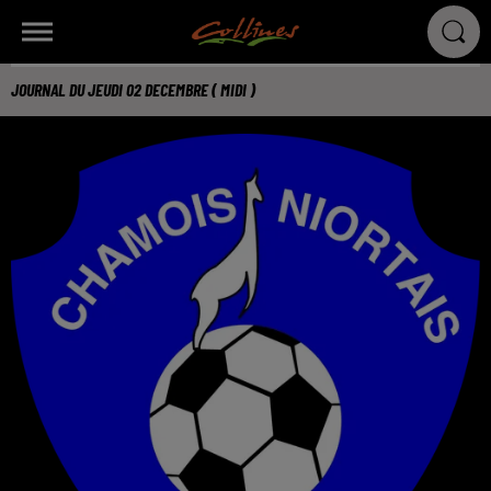
JOURNAL DU JEUDI 02 DECEMBRE ( MIDI )