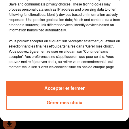
Save and communicate privacy choices. These technologies may
l'agriculture.
process personal data such as IP address and browsing data to offer
Une nouvelle campagne de recrutement de policiers-
following functionalities: Identify devices based on information actively
adjoints est lancée en Deux-Sèvres. Les candidats ont
requested; Use precise geolocation data; Match and combine data from
other data sources; Link different devices; Identify devices based on
jusqu'au 02 mars pour se manifester.
information transmitted automatically.
Après 21 ans de service, le boulanger pâtissier du
marché hebdomadaire de Thouars qui a la particularité
Vous pouvez accepter en cliquant sur "Accepter et fermer", ou affiner en
de travailler sous les yeux de la clientèle fait valoir ses
sélectionnant les finalités et/ou partenaires dans "Gérer mes choix".
Vous pouvez également refuser en cliquant sur "Continuer sans
droits à la retraite.
accepter". Vos préférences ne s'appliqueront que pour ce site. Vous
Une salle abritant 3 courts de tennis d'AlkéNa à
pouvez mettre à jour vos choix, ou retirer votre consentement à tout
Bressuire porte désormais le nom de Richard Gasquet.
moment via le lien "Gérer les cookies" situé en bas de chaque page.
L'inauguration avait lieu ce mercredi en présence de
l'ancien n°7 mondial ( photo ).
Accepter et fermer
0:00
12 min 38 sec
Gérer mes choix