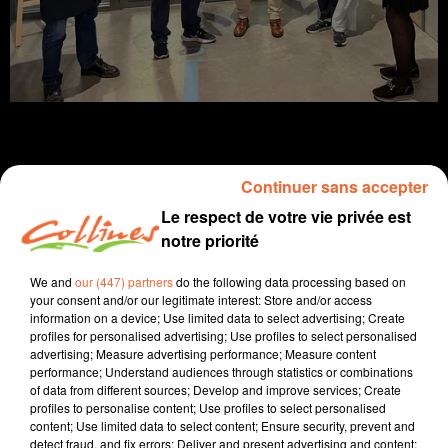
Continuer sans accepter
Infos
Le respect de votre vie privée est
notre priorité
14 janvier 2026 - 12 min 38 sec
We and
our (447) partners
do the following data processing based on
JOURNAL DU 14 JANVIER ( SOIR )
your consent and/or our legitimate interest: Store and/or access
information on a device; Use limited data to select advertising; Create
Patrice Bémanangy
profiles for personalised advertising; Use profiles to select personalised
advertising; Measure advertising performance; Measure content
L'info près de chez vous
performance; Understand audiences through statistics or combinations
of data from different sources; Develop and improve services; Create
C'est une première depuis sa création en 1964. En
profiles to personalise content; Use profiles to select personalised
raison de l’épidémie de Dermatose Nodulaire
content; Use limited data to select content; Ensure security, prevent and
Contagieuse, aucun bovin ne sera présent au salon de
detect fraud, and fix errors; Deliver and present advertising and content;