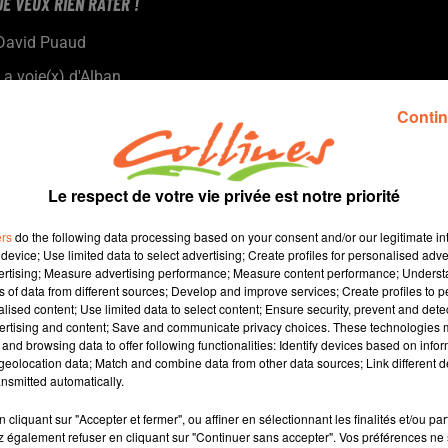
JE VEUX RIEN RATER !
David Puaud
La voie(x) d'Alban
Tous les 15 jours le mardi, Alban nous donne des conseils
Contin
et nous amène son énergie positive. Alban est coach et
formateur au sein d'Artic Coaching à Bressuire.
Le respect de votre vie privée est notre priorité
ers
do the following data processing based on your consent and/or our legitimate int
device; Use limited data to select advertising; Create profiles for personalised adver
vertising; Measure advertising performance; Measure content performance; Unders
ns of data from different sources; Develop and improve services; Create profiles to 
alised content; Use limited data to select content; Ensure security, prevent and detect
ertising and content; Save and communicate privacy choices. These technologies
and browsing data to offer following functionalities: Identify devices based on infor
8 min 30 
eolocation data; Match and combine data from other data sources; Link different de
nsmitted automatically.
cliquant sur "Accepter et fermer", ou affiner en sélectionnant les finalités et/ou pa
 également refuser en cliquant sur "Continuer sans accepter". Vos préférences ne 