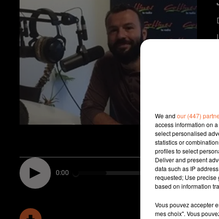
We and
our (447) partn
access information on a 
select personalised ad
statistics or combinatio
profiles to select person
Deliver and present adv
data such as IP address 
0:00
requested; Use precise g
based on information tra
Vous pouvez accepter en 
mes choix". Vous pouvez