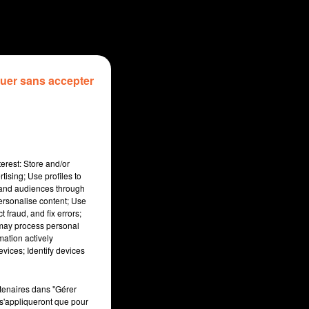
uer sans accepter
erest: Store and/or
tising; Use profiles to
tand audiences through
personalise content; Use
 fraud, and fix errors;
 may process personal
mation actively
sec
vices; Identify devices
rtenaires dans "Gérer
s'appliqueront que pour