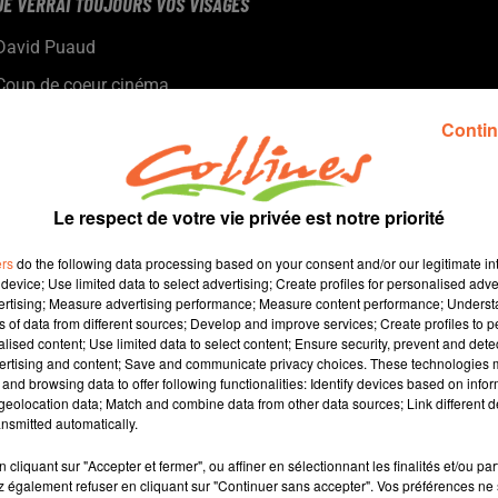
JE VERRAI TOUJOURS VOS VISAGES
David Puaud
Coup de coeur cinéma
Chaque mercredi, dans notre Actu Ciné à 17h15, Morgan,
Contin
programmateur au Fauteuil Rouge à Bressuire, vous propose
son coup de coeur.
Le respect de votre vie privée est notre priorité
ers
do the following data processing based on your consent and/or our legitimate int
device; Use limited data to select advertising; Create profiles for personalised adver
vertising; Measure advertising performance; Measure content performance; Unders
ns of data from different sources; Develop and improve services; Create profiles to 
alised content; Use limited data to select content; Ensure security, prevent and detect
ertising and content; Save and communicate privacy choices. These technologies
and browsing data to offer following functionalities: Identify devices based on infor
2 min 21 
eolocation data; Match and combine data from other data sources; Link different de
nsmitted automatically.
cliquant sur "Accepter et fermer", ou affiner en sélectionnant les finalités et/ou pa
 également refuser en cliquant sur "Continuer sans accepter". Vos préférences ne 