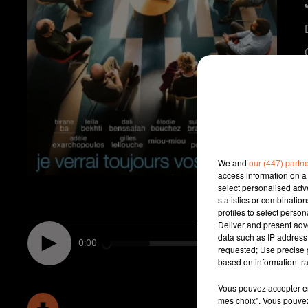
We and
our (447) partn
access information on a 
select personalised ad
statistics or combinatio
profiles to select person
Deliver and present adv
data such as IP address 
0:00
requested; Use precise g
based on information tra
Vous pouvez accepter en 
mes choix". Vous pouvez