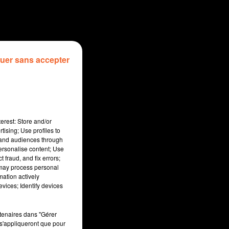
uer sans accepter
erest: Store and/or
tising; Use profiles to
tand audiences through
personalise content; Use
 fraud, and fix errors;
 may process personal
mation actively
sec
vices; Identify devices
rtenaires dans "Gérer
s'appliqueront que pour