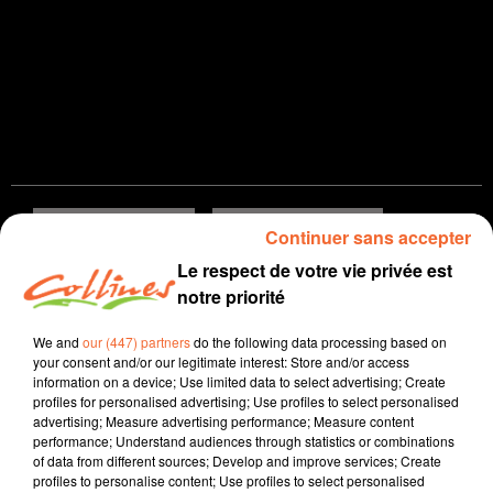
Click and collect
click and Collines
Continuer sans accepter
podcast
Le respect de votre vie privée est
notre priorité
17 novembre 2020 - 1 min 28 sec
We and
our (447) partners
do the following data processing based on
JACKY PATRON DES RESTAURANTS L'ATELIER ET CERISELF
your consent and/or our legitimate interest: Store and/or access
information on a device; Use limited data to select advertising; Create
Collines la Radio
profiles for personalised advertising; Use profiles to select personalised
advertising; Measure advertising performance; Measure content
Click and collect, click and Collines
performance; Understand audiences through statistics or combinations
of data from different sources; Develop and improve services; Create
Jacky est le patron des restaurants l'Atelier et Ceriself à
profiles to personalise content; Use profiles to select personalised