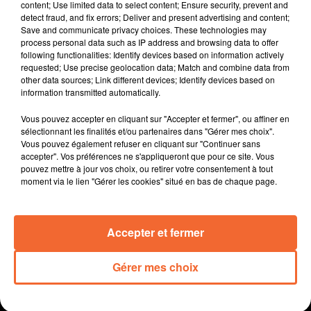
Cerizay.
content; Use limited data to select content; Ensure security, prevent and
detect fraud, and fix errors; Deliver and present advertising and content;
Save and communicate privacy choices. These technologies may
process personal data such as IP address and browsing data to offer
following functionalities: Identify devices based on information actively
requested; Use precise geolocation data; Match and combine data from
other data sources; Link different devices; Identify devices based on
information transmitted automatically.
Vous pouvez accepter en cliquant sur "Accepter et fermer", ou affiner en
sélectionnant les finalités et/ou partenaires dans "Gérer mes choix".
Vous pouvez également refuser en cliquant sur "Continuer sans
accepter". Vos préférences ne s'appliqueront que pour ce site. Vous
pouvez mettre à jour vos choix, ou retirer votre consentement à tout
moment via le lien "Gérer les cookies" situé en bas de chaque page.
Accepter et fermer
Gérer mes choix
0:00
1 min 28 sec