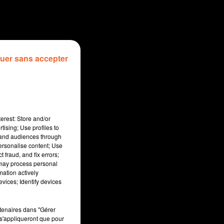
uer sans accepter
erest: Store and/or
tising; Use profiles to
tand audiences through
personalise content; Use
 fraud, and fix errors;
 may process personal
mation actively
sec
vices; Identify devices
rtenaires dans "Gérer
s'appliqueront que pour