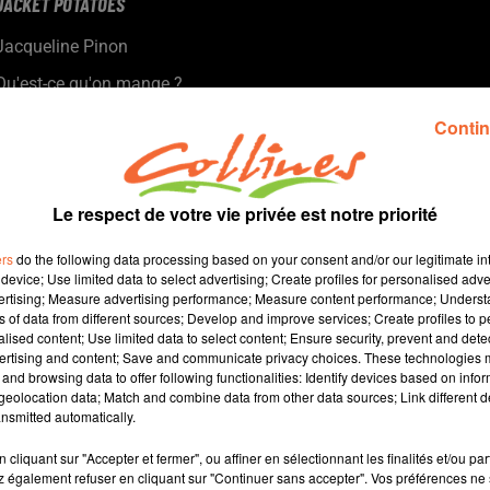
JACKET POTATOES
Jacqueline Pinon
Qu'est-ce qu'on mange ?
Recette présentée par Hélène et Jacqueline
Contin
Le respect de votre vie privée est notre priorité
ers
do the following data processing based on your consent and/or our legitimate int
device; Use limited data to select advertising; Create profiles for personalised adver
vertising; Measure advertising performance; Measure content performance; Unders
ns of data from different sources; Develop and improve services; Create profiles to 
alised content; Use limited data to select content; Ensure security, prevent and detect
ertising and content; Save and communicate privacy choices. These technologies
and browsing data to offer following functionalities: Identify devices based on infor
5 min 58 
eolocation data; Match and combine data from other data sources; Link different de
nsmitted automatically.
cliquant sur "Accepter et fermer", ou affiner en sélectionnant les finalités et/ou pa
 également refuser en cliquant sur "Continuer sans accepter". Vos préférences ne 