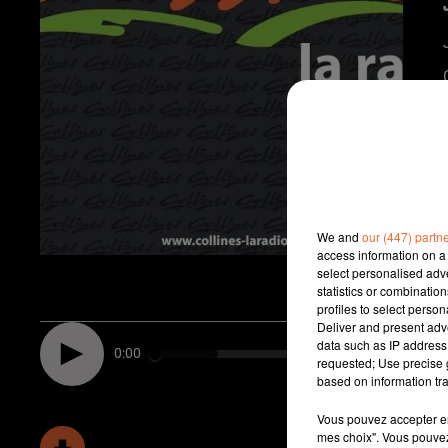
We and
our (447) partn
access information on a 
select personalised ad
statistics or combinatio
profiles to select person
Deliver and present adv
data such as IP address 
0:00
requested; Use precise g
based on information tra
Vous pouvez accepter en 
mes choix". Vous pouvez