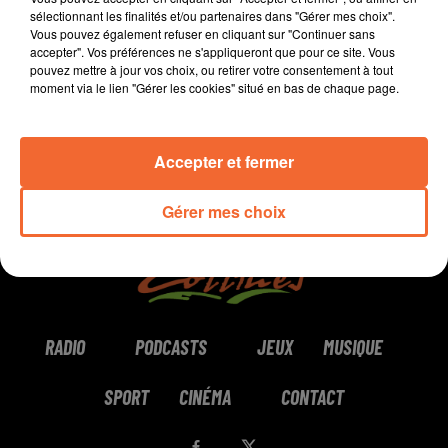
sélectionnant les finalités et/ou partenaires dans "Gérer mes choix".
Vous pouvez également refuser en cliquant sur "Continuer sans
0:00
2 min 21 sec
accepter". Vos préférences ne s'appliqueront que pour ce site. Vous
pouvez mettre à jour vos choix, ou retirer votre consentement à tout
moment via le lien "Gérer les cookies" situé en bas de chaque page.
Accepter et fermer
Gérer mes choix
RADIO
PODCASTS
JEUX
MUSIQUE
SPORT
CINÉMA
CONTACT