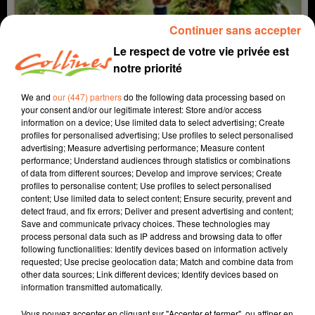
Continuer sans accepter
Le respect de votre vie privée est
notre priorité
We and
our (447) partners
do the following data processing based on
your consent and/or our legitimate interest: Store and/or access
information on a device; Use limited data to select advertising; Create
profiles for personalised advertising; Use profiles to select personalised
coup de coeur
cinéma
advertising; Measure advertising performance; Measure content
performance; Understand audiences through statistics or combinations
of data from different sources; Develop and improve services; Create
29 juin 2022 - 2 min 21 sec
profiles to personalise content; Use profiles to select personalised
content; Use limited data to select content; Ensure security, prevent and
IRRÉDUCTIBLE - COUP DE COEUR DU 29 JUIN 2022
detect fraud, and fix errors; Deliver and present advertising and content;
Save and communicate privacy choices. These technologies may
David Puaud
process personal data such as IP address and browsing data to offer
following functionalities: Identify devices based on information actively
Coup de coeur cinéma
requested; Use precise geolocation data; Match and combine data from
other data sources; Link different devices; Identify devices based on
Chaque mercredi, dans notre Actu Ciné à 17h15,
information transmitted automatically.
Morgan, programmateur au Fauteuil Rouge à
Bressuire, vous propose son coup de coeur.
Vous pouvez accepter en cliquant sur "Accepter et fermer", ou affiner en