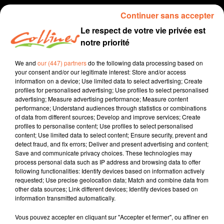
Continuer sans accepter
Le respect de votre vie privée est
notre priorité
We and
our (447) partners
do the following data processing based on
your consent and/or our legitimate interest: Store and/or access
information on a device; Use limited data to select advertising; Create
profiles for personalised advertising; Use profiles to select personalised
advertising; Measure advertising performance; Measure content
Sport
performance; Understand audiences through statistics or combinations
of data from different sources; Develop and improve services; Create
22 février 2021
profiles to personalise content; Use profiles to select personalised
content; Use limited data to select content; Ensure security, prevent and
INTERVIEW HUGO HAY
detect fraud, and fix errors; Deliver and present advertising and content;
Save and communicate privacy choices. These technologies may
Collines la Radio
process personal data such as IP address and browsing data to offer
following functionalities: Identify devices based on information actively
Sport
requested; Use precise geolocation data; Match and combine data from
other data sources; Link different devices; Identify devices based on
Hugo Hay sacré champion de France sur 3.000m. ce
information transmitted automatically.
week-end à Miramas.
Vous pouvez accepter en cliquant sur "Accepter et fermer", ou affiner en