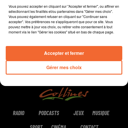
Les avocats poursuivent leur mouvement de grève
Vous pouvez accepter en cliquant sur "Accepter et fermer", ou affiner en
contre la réforme des retraites.
sélectionnant les finalités et/ou partenaires dans "Gérer mes choix".
Vous pouvez également refuser en cliquant sur "Continuer sans
accepter". Vos préférences ne s'appliqueront que pour ce site. Vous
pouvez mettre à jour vos choix, ou retirer votre consentement à tout
0:00
0:00
moment via le lien "Gérer les cookies" situé en bas de chaque page.
Accepter et fermer
Gérer mes choix
RADIO
PODCASTS
JEUX
MUSIQUE
SPORT
CINÉMA
CONTACT