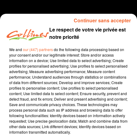
Continuer sans accepter
Le respect de votre vie privée est
notre priorité
We and
our (447) partners
do the following data processing based on
your consent and/or our legitimate interest: Store and/or access
information on a device; Use limited data to select advertising; Create
info niort
profiles for personalised advertising; Use profiles to select personalised
advertising; Measure advertising performance; Measure content
10 mars 2020
performance; Understand audiences through statistics or combinations
of data from different sources; Develop and improve services; Create
INFOS NIORT DU MARDI 10 MARS ( SOIR )
profiles to personalise content; Use profiles to select personalised
content; Use limited data to select content; Ensure security, prevent and
Collines la Radio
detect fraud, and fix errors; Deliver and present advertising and content;
Save and communicate privacy choices. These technologies may
Info Niort
process personal data such as IP address and browsing data to offer
following functionalities: Identify devices based on information actively
Les annulations ou reports de manifestations et autres
requested; Use precise geolocation data; Match and combine data from
other data sources; Link different devices; Identify devices based on
concerts se succèdent en raison du Coronavirus.
information transmitted automatically.