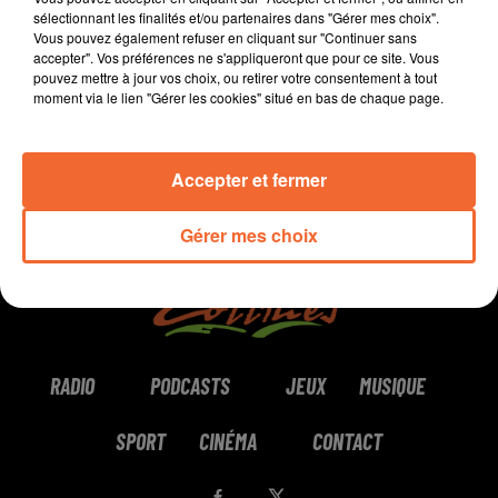
sélectionnant les finalités et/ou partenaires dans "Gérer mes choix".
Vous pouvez également refuser en cliquant sur "Continuer sans
0:00
2 min 20 sec
accepter". Vos préférences ne s'appliqueront que pour ce site. Vous
pouvez mettre à jour vos choix, ou retirer votre consentement à tout
moment via le lien "Gérer les cookies" situé en bas de chaque page.
Accepter et fermer
Gérer mes choix
RADIO
PODCASTS
JEUX
MUSIQUE
SPORT
CINÉMA
CONTACT