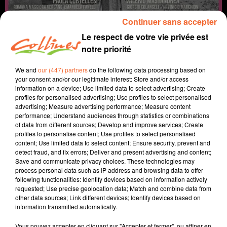
Continuer sans accepter
Le respect de votre vie privée est
notre priorité
We and
our (447) partners
do the following data processing based on
your consent and/or our legitimate interest: Store and/or access
information on a device; Use limited data to select advertising; Create
profiles for personalised advertising; Use profiles to select personalised
coup de coeur
cinéma
advertising; Measure advertising performance; Measure content
performance; Understand audiences through statistics or combinations
of data from different sources; Develop and improve services; Create
27 mars 2024 - 2 min 20 sec
profiles to personalise content; Use profiles to select personalised
content; Use limited data to select content; Ensure security, prevent and
IL RESTE ENCORE DEMAIN
detect fraud, and fix errors; Deliver and present advertising and content;
Save and communicate privacy choices. These technologies may
David Puaud
process personal data such as IP address and browsing data to offer
following functionalities: Identify devices based on information actively
Coup de coeur cinéma
requested; Use precise geolocation data; Match and combine data from
other data sources; Link different devices; Identify devices based on
Chaque mercredi, dans notre Actu Ciné à 17h15,
information transmitted automatically.
Morgan, programmateur au Fauteuil Rouge à
Bressuire, vous propose son coup de coeur.
Vous pouvez accepter en cliquant sur "Accepter et fermer", ou affiner en