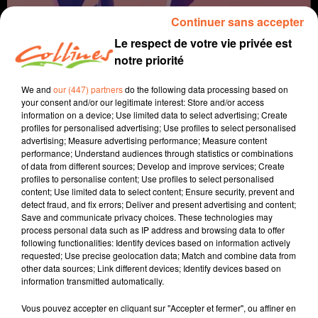
Continuer sans accepter
Le respect de votre vie privée est
notre priorité
We and
our (447) partners
do the following data processing based on
your consent and/or our legitimate interest: Store and/or access
information on a device; Use limited data to select advertising; Create
profiles for personalised advertising; Use profiles to select personalised
advertising; Measure advertising performance; Measure content
Sport
performance; Understand audiences through statistics or combinations
of data from different sources; Develop and improve services; Create
13 mars 2022 - 8 min 47 sec
profiles to personalise content; Use profiles to select personalised
content; Use limited data to select content; Ensure security, prevent and
GUY-MARIE GUERET - LES RUNNERS SE MOBILISENT
detect fraud, and fix errors; Deliver and present advertising and content;
Save and communicate privacy choices. These technologies may
Vincent
process personal data such as IP address and browsing data to offer
following functionalities: Identify devices based on information actively
Les Runners se mobilisent
requested; Use precise geolocation data; Match and combine data from
other data sources; Link different devices; Identify devices based on
Guy-marie Guéret se lance un très beau défi le 26 Mars
information transmitted automatically.
au stade Espinassou. Rencontre.
Vous pouvez accepter en cliquant sur "Accepter et fermer", ou affiner en