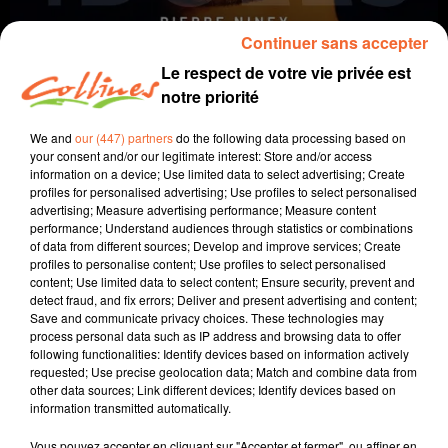
Continuer sans accepter
Le respect de votre vie privée est
notre priorité
We and
our (447) partners
do the following data processing based on
your consent and/or our legitimate interest: Store and/or access
information on a device; Use limited data to select advertising; Create
profiles for personalised advertising; Use profiles to select personalised
coup de coeur
cinéma
advertising; Measure advertising performance; Measure content
performance; Understand audiences through statistics or combinations
of data from different sources; Develop and improve services; Create
28 janvier 2026 - 1 min 55 sec
profiles to personalise content; Use profiles to select personalised
content; Use limited data to select content; Ensure security, prevent and
GOUROU
detect fraud, and fix errors; Deliver and present advertising and content;
Save and communicate privacy choices. These technologies may
David Puaud
process personal data such as IP address and browsing data to offer
following functionalities: Identify devices based on information actively
Coup de coeur cinéma
requested; Use precise geolocation data; Match and combine data from
other data sources; Link different devices; Identify devices based on
Chaque mercredi, dans notre Actu Ciné à 17h15,
information transmitted automatically.
Morgan Rassinoux, programmateur au Fauteuil Rouge
à Bressuire, vous propose son coup de coeur.
Vous pouvez accepter en cliquant sur "Accepter et fermer", ou affiner en