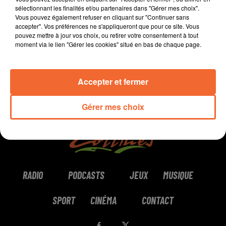
sélectionnant les finalités et/ou partenaires dans "Gérer mes choix".
Vous pouvez également refuser en cliquant sur "Continuer sans
0:00
1 min 55 sec
accepter". Vos préférences ne s'appliqueront que pour ce site. Vous
pouvez mettre à jour vos choix, ou retirer votre consentement à tout
moment via le lien "Gérer les cookies" situé en bas de chaque page.
Accepter et fermer
Gérer mes choix
RADIO
PODCASTS
JEUX
MUSIQUE
SPORT
CINÉMA
CONTACT