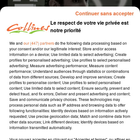
Continuer sans accepter
Le respect de votre vie privée est
notre priorité
We and
our (447) partners
do the following data processing based on
your consent and/or our legitimate interest: Store and/or access
information on a device; Use limited data to select advertising; Create
profiles for personalised advertising; Use profiles to select personalised
coup de coeur
cinéma
advertising; Measure advertising performance; Measure content
performance; Understand audiences through statistics or combinations
of data from different sources; Develop and improve services; Create
9 mars 2022 - 2 min 11 sec
profiles to personalise content; Use profiles to select personalised
content; Use limited data to select content; Ensure security, prevent and
GOLIATH - COUP DE COEUR DU 9 MARS 2022
detect fraud, and fix errors; Deliver and present advertising and content;
Save and communicate privacy choices. These technologies may
David Puaud
process personal data such as IP address and browsing data to offer
following functionalities: Identify devices based on information actively
Coup de coeur cinéma
requested; Use precise geolocation data; Match and combine data from
other data sources; Link different devices; Identify devices based on
Chaque mercredi, dans notre Actu Ciné à 17h15,
information transmitted automatically.
Morgan, programmateur au Fauteuil Rouge à
Bressuire, vous propose son coup de coeur.
Vous pouvez accepter en cliquant sur "Accepter et fermer", ou affiner en