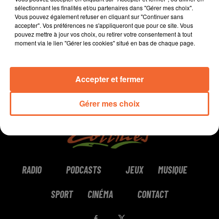
sélectionnant les finalités et/ou partenaires dans "Gérer mes choix".
Vous pouvez également refuser en cliquant sur "Continuer sans
0:00
2 min 11 sec
accepter". Vos préférences ne s'appliqueront que pour ce site. Vous
pouvez mettre à jour vos choix, ou retirer votre consentement à tout
moment via le lien "Gérer les cookies" situé en bas de chaque page.
Accepter et fermer
Gérer mes choix
RADIO
PODCASTS
JEUX
MUSIQUE
SPORT
CINÉMA
CONTACT