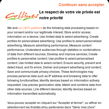
Continuer sans accepter
Le respect de votre vie privée est
notre priorité
We and
our (447) partners
do the following data processing based on
your consent and/or our legitimate interest: Store and/or access
information on a device; Use limited data to select advertising; Create
profiles for personalised advertising; Use profiles to select personalised
advertising; Measure advertising performance; Measure content
performance; Understand audiences through statistics or combinations
recette
cuisine
of data from different sources; Develop and improve services; Create
profiles to personalise content; Use profiles to select personalised
10 juin 2023 - 3 min 45 sec
content; Use limited data to select content; Ensure security, prevent and
detect fraud, and fix errors; Deliver and present advertising and content;
GÂTEAU FIN À LA RHUBARBE
Save and communicate privacy choices. These technologies may
process personal data such as IP address and browsing data to offer
Jacqueline Pinon
following functionalities: Identify devices based on information actively
requested; Use precise geolocation data; Match and combine data from
Qu'est-ce qu'on mange ?
other data sources; Link different devices; Identify devices based on
information transmitted automatically.
Recette présentée par Hélène et Jacqueline.
Vous pouvez accepter en cliquant sur "Accepter et fermer", ou affiner en
sélectionnant les finalités et/ou partenaires dans "Gérer mes choix".
0:00
3 min 45 sec