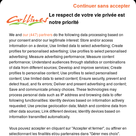
Continuer sans accepter
Le respect de votre vie privée est
notre priorité
We and
our (447) partners
do the following data processing based on
your consent and/or our legitimate interest: Store and/or access
information on a device; Use limited data to select advertising; Create
profiles for personalised advertising; Use profiles to select personalised
advertising; Measure advertising performance; Measure content
performance; Understand audiences through statistics or combinations
recette
cuisine
of data from different sources; Develop and improve services; Create
profiles to personalise content; Use profiles to select personalised
27 mars 2021 - 3 min 37 sec
content; Use limited data to select content; Ensure security, prevent and
detect fraud, and fix errors; Deliver and present advertising and content;
FILET MIGNON AIGRE DOUX
Save and communicate privacy choices. These technologies may
process personal data such as IP address and browsing data to offer
David Puaud
following functionalities: Identify devices based on information actively
requested; Use precise geolocation data; Match and combine data from
Qu'est-ce qu'on mange ?
other data sources; Link different devices; Identify devices based on
information transmitted automatically.
Recette présentée par Anne et Jacqueline
Vous pouvez accepter en cliquant sur "Accepter et fermer", ou affiner en
sélectionnant les finalités et/ou partenaires dans "Gérer mes choix".
0:00
3 min 37 sec