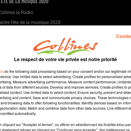
FETE DE LA MUSIQUE 2020
Collines la Radio
Notre fête de la musique 2020
Avec
Contin
Alain Rousset
Thymoté
Le respect de votre vie privée est notre priorité
Pierre-Yves Marolleau
ers
do the following data processing based on your consent and/or our legitimate int
Camille
device; Use limited data to select advertising; Create profiles for personalised adver
vertising; Measure advertising performance; Measure content performance; Unders
Jordan
ns of data from different sources; Develop and improve services; Create profiles to 
Roland Moreau
alised content; Use limited data to select content; Ensure security, prevent and detect
ertising and content; Save and communicate privacy choices. These technologies
and browsing data to offer following functionalities: Identify devices based on infor
23 min 41 
eolocation data; Match and combine data from other data sources; Link different de
nsmitted automatically.
cliquant sur "Accepter et fermer", ou affiner en sélectionnant les finalités et/ou pa
 également refuser en cliquant sur "Continuer sans accepter". Vos préférences ne 