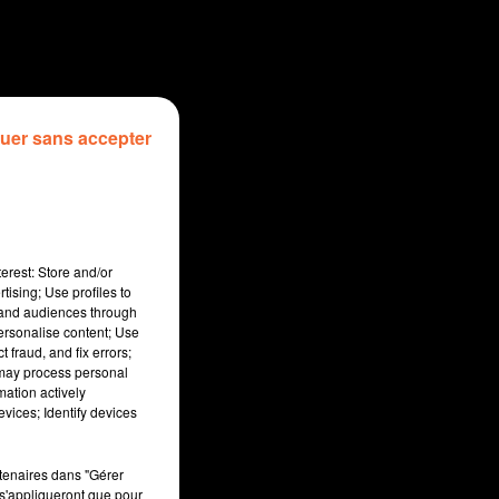
uer sans accepter
erest: Store and/or
tising; Use profiles to
tand audiences through
personalise content; Use
 fraud, and fix errors;
 may process personal
mation actively
sec
vices; Identify devices
rtenaires dans "Gérer
s'appliqueront que pour