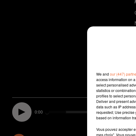
We and
our (447) partn
access information on a 
select personalised ad
statistics or combinatio
profiles to select person
Deliver and present adv
data such as IP address 
0:00
requested; Use precise g
based on information tra
Vous pouvez accepter en 
mes choix". Vous pouvez