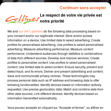
Continuer sans accepter
Le respect de votre vie privée est
notre priorité
We and
our (447) partners
do the following data processing based on
your consent and/or our legitimate interest: Store and/or access
information on a device; Use limited data to select advertising; Create
profiles for personalised advertising; Use profiles to select personalised
advertising; Measure advertising performance; Measure content
coaching
bien-être
performance; Understand audiences through statistics or combinations
of data from different sources; Develop and improve services; Create
7 décembre 2021 - 9 min 27 sec
profiles to personalise content; Use profiles to select personalised
content; Use limited data to select content; Ensure security, prevent and
FAIRE SA PLACE
detect fraud, and fix errors; Deliver and present advertising and content;
Save and communicate privacy choices. These technologies may
David Puaud
process personal data such as IP address and browsing data to offer
following functionalities: Identify devices based on information actively
La voie(x) d'Alban
requested; Use precise geolocation data; Match and combine data from
other data sources; Link different devices; Identify devices based on
Alban est coach et formateur au sein d'Artic Coaching
information transmitted automatically.
à Bressuire.
Vous pouvez accepter en cliquant sur "Accepter et fermer", ou affiner en