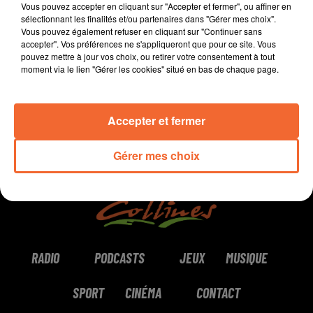
Vous pouvez accepter en cliquant sur "Accepter et fermer", ou affiner en
Bressuire, vous propose son coup de coeur.
sélectionnant les finalités et/ou partenaires dans "Gérer mes choix".
Vous pouvez également refuser en cliquant sur "Continuer sans
accepter". Vos préférences ne s'appliqueront que pour ce site. Vous
0:00
2 min 26 sec
pouvez mettre à jour vos choix, ou retirer votre consentement à tout
moment via le lien "Gérer les cookies" situé en bas de chaque page.
Accepter et fermer
Gérer mes choix
RADIO
PODCASTS
JEUX
MUSIQUE
SPORT
CINÉMA
CONTACT