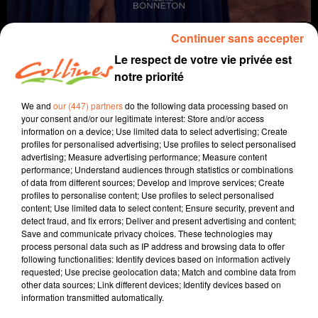
Continuer sans accepter
Le respect de votre vie privée est
notre priorité
We and
our (447) partners
do the following data processing based on
your consent and/or our legitimate interest: Store and/or access
information on a device; Use limited data to select advertising; Create
profiles for personalised advertising; Use profiles to select personalised
coup de coeur
cinéma
advertising; Measure advertising performance; Measure content
performance; Understand audiences through statistics or combinations
29 septembre 2021 - 2 min 26 sec
of data from different sources; Develop and improve services; Create
profiles to personalise content; Use profiles to select personalised
EUGÉNIE GRANDET - COUP DE COEUR DU 29 SEPTEMBRE
content; Use limited data to select content; Ensure security, prevent and
2021
detect fraud, and fix errors; Deliver and present advertising and content;
Save and communicate privacy choices. These technologies may
David Puaud
process personal data such as IP address and browsing data to offer
following functionalities: Identify devices based on information actively
Coup de coeur cinéma
requested; Use precise geolocation data; Match and combine data from
other data sources; Link different devices; Identify devices based on
Chaque mercredi, dans notre Actu Ciné à 17h15,
information transmitted automatically.
Morgan, programmateur au Fauteuil Rouge à