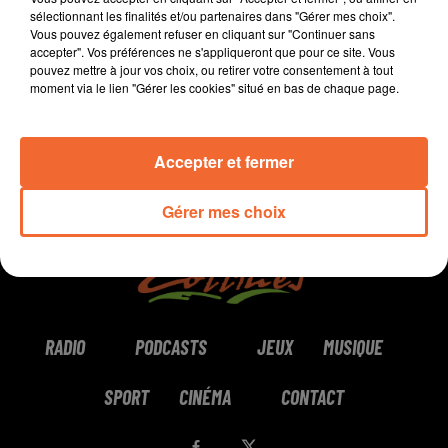
sélectionnant les finalités et/ou partenaires dans "Gérer mes choix".
Vous pouvez également refuser en cliquant sur "Continuer sans
0:00
6 min 1 sec
accepter". Vos préférences ne s'appliqueront que pour ce site. Vous
pouvez mettre à jour vos choix, ou retirer votre consentement à tout
moment via le lien "Gérer les cookies" situé en bas de chaque page.
Accepter et fermer
Gérer mes choix
RADIO
PODCASTS
JEUX
MUSIQUE
SPORT
CINÉMA
CONTACT