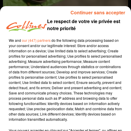
Continuer sans accepter
Le respect de votre vie privée est
notre priorité
We and
our (447) partners
do the following data processing based on
your consent and/or our legitimate interest: Store and/or access
information on a device; Use limited data to select advertising; Create
profiles for personalised advertising; Use profiles to select personalised
agriculture
doryphore
advertising; Measure advertising performance; Measure content
performance; Understand audiences through statistics or combinations
of data from different sources; Develop and improve services; Create
25 juin 2026 - 6 min 1 sec
profiles to personalise content; Use profiles to select personalised
content; Use limited data to select content; Ensure security, prevent and
DORYPHORE, STOP OU ENCORE ?
detect fraud, and fix errors; Deliver and present advertising and content;
Save and communicate privacy choices. These technologies may
Jacqueline Pinon
process personal data such as IP address and browsing data to offer
following functionalities: Identify devices based on information actively
A travers champs
requested; Use precise geolocation data; Match and combine data from
other data sources; Link different devices; Identify devices based on
Avec Ludo et Jacqueline, COLLINES porte un regard
information transmitted automatically.
différent sur l'agriculture chaque semaine le jeudi à
7h40 et le dimanche à 9h30.
Vous pouvez accepter en cliquant sur "Accepter et fermer", ou affiner en