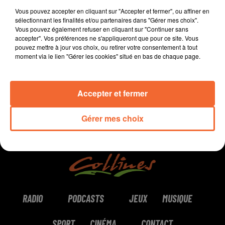
Coaching à Bressuire.
Vous pouvez accepter en cliquant sur "Accepter et fermer", ou affiner en
sélectionnant les finalités et/ou partenaires dans "Gérer mes choix".
Vous pouvez également refuser en cliquant sur "Continuer sans
accepter". Vos préférences ne s'appliqueront que pour ce site. Vous
pouvez mettre à jour vos choix, ou retirer votre consentement à tout
0:00
10 min 11 sec
moment via le lien "Gérer les cookies" situé en bas de chaque page.
Accepter et fermer
Gérer mes choix
RADIO
PODCASTS
JEUX
MUSIQUE
SPORT
CINÉMA
CONTACT