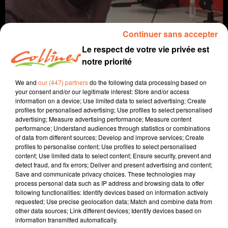
Continuer sans accepter
Le respect de votre vie privée est
notre priorité
We and
our (447) partners
do the following data processing based on
your consent and/or our legitimate interest: Store and/or access
information on a device; Use limited data to select advertising; Create
coaching
profiles for personalised advertising; Use profiles to select personalised
advertising; Measure advertising performance; Measure content
18 mars 2025 - 10 min 11 sec
performance; Understand audiences through statistics or combinations
of data from different sources; Develop and improve services; Create
DONNER DE SOI C'EST SI BIEN QUE ÇA ?
profiles to personalise content; Use profiles to select personalised
content; Use limited data to select content; Ensure security, prevent and
David Puaud
detect fraud, and fix errors; Deliver and present advertising and content;
Save and communicate privacy choices. These technologies may
La voie(x) d'Alban
process personal data such as IP address and browsing data to offer
following functionalities: Identify devices based on information actively
Tous les 15 jours le mardi, Alban nous donne des
requested; Use precise geolocation data; Match and combine data from
other data sources; Link different devices; Identify devices based on
conseils et nous amène son énergie positive.
information transmitted automatically.
Alban est coach et formateur au sein d'Artic