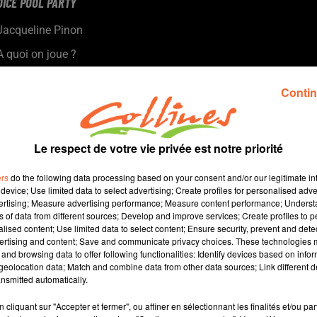
DICE POOL PARTY
Jacqueline Pinon
A quoi on joue ?
Dernière chronique de la
Contin
saison !!
Avec Sébastien Marot, qui
tient le magasin "5 de Pique"
Le respect de votre vie privée est notre priorité
à Mauléon, et Jacqueline,
nous découvrons ou re-
ers
do the following data processing based on your consent and/or our legitimate int
découvrons un jeu.
device; Use limited data to select advertising; Create profiles for personalised adver
vertising; Measure advertising performance; Measure content performance; Unders
ns of data from different sources; Develop and improve services; Create profiles to 
alised content; Use limited data to select content; Ensure security, prevent and detect
ertising and content; Save and communicate privacy choices. These technologies
and browsing data to offer following functionalities: Identify devices based on infor
eolocation data; Match and combine data from other data sources; Link different de
4 min 28 
nsmitted automatically.
cliquant sur "Accepter et fermer", ou affiner en sélectionnant les finalités et/ou pa