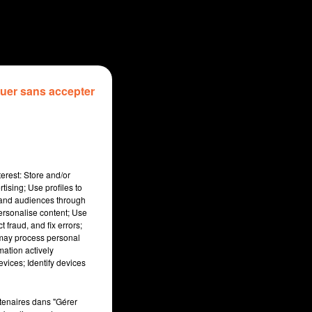
uer sans accepter
erest: Store and/or
tising; Use profiles to
tand audiences through
personalise content; Use
 fraud, and fix errors;
 may process personal
mation actively
vices; Identify devices
sec
rtenaires dans "Gérer