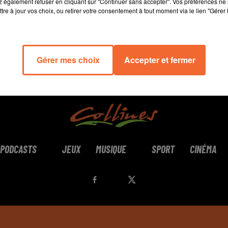
 également refuser en cliquant sur "Continuer sans accepter". Vos préférences ne 
tre à jour vos choix, ou retirer votre consentement à tout moment via le lien "Gérer 
Gérer mes choix
Accepter et fermer
PODCASTS
JEUX
MUSIQUE
SPORT
CINÉMA