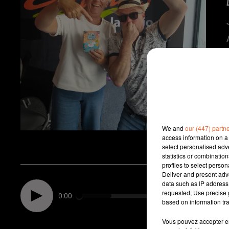
We and
our (447) partn
access information on a 
select personalised ad
statistics or combinatio
profiles to select person
Deliver and present adv
data such as IP address 
requested; Use precise g
0:00
based on information tra
Vous pouvez accepter en 