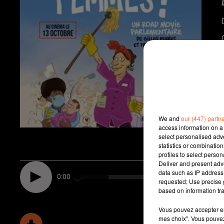
We and
our (447) partn
access information on a 
select personalised ad
statistics or combinatio
profiles to select person
Deliver and present adv
data such as IP address 
0:00
requested; Use precise g
based on information tra
Vous pouvez accepter en 
mes choix". Vous pouvez