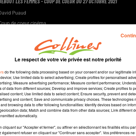
DEBOUT LES FEMMES - COUP DE COEUR DU 27 OCTOBRE 2021
David Puaud
Coup de coeur cinéma
Chaque mercredi, dans notre Actu Ciné à 17h15, Morgan,
Contin
programmateur au Fauteuil Rouge à Bressuire, vous propose
son coup de coeur.
Le respect de votre vie privée est notre priorité
ers
do the following data processing based on your consent and/or our legitimate int
device; Use limited data to select advertising; Create profiles for personalised adver
vertising; Measure advertising performance; Measure content performance; Unders
ns of data from different sources; Develop and improve services; Create profiles to 
alised content; Use limited data to select content; Ensure security, prevent and detect
ertising and content; Save and communicate privacy choices. These technologies
and browsing data to offer following functionalities: Identify devices based on infor
2 min 23 
eolocation data; Match and combine data from other data sources; Link different de
nsmitted automatically.
cliquant sur "Accepter et fermer", ou affiner en sélectionnant les finalités et/ou pa
 également refuser en cliquant sur "Continuer sans accepter". Vos préférences ne 