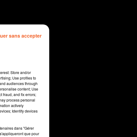
uer sans accepter
erest: Store and/or
tising; Use profiles to
tand audiences through
personalise content; Use
 fraud, and fix errors;
 may process personal
mation actively
sec
vices; Identify devices
rtenaires dans "Gérer
s'appliqueront que pour