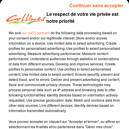
Continuer sans accepter
Le respect de votre vie privée est
notre priorité
We and
our (447) partners
do the following data processing based on
your consent and/or our legitimate interest: Store and/or access
information on a device; Use limited data to select advertising; Create
profiles for personalised advertising; Use profiles to select personalised
advertising; Measure advertising performance; Measure content
performance; Understand audiences through statistics or combinations
Infos
of data from different sources; Develop and improve services; Create
profiles to personalise content; Use profiles to select personalised
28 décembre 2024 - 5 min 42 sec
content; Use limited data to select content; Ensure security, prevent and
detect fraud, and fix errors; Deliver and present advertising and content;
DATTES AU CONFIT D'OIGNONS ET FOIE GRAS
Save and communicate privacy choices. These technologies may
process personal data such as IP address and browsing data to offer
Jacqueline et Hélène
following functionalities: Identify devices based on information actively
requested; Use precise geolocation data; Match and combine data from
QU'EST CE QU'ON MANGE
other data sources; Link different devices; Identify devices based on
information transmitted automatically.
Présenté par Jacqueline et Hélène.
Vous pouvez accepter en cliquant sur "Accepter et fermer", ou affiner en
sélectionnant les finalités et/ou partenaires dans "Gérer mes choix".
0:00
5 min 42 sec