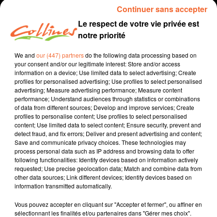
Continuer sans accepter
Le respect de votre vie privée est
notre priorité
We and
our (447) partners
do the following data processing based on
your consent and/or our legitimate interest: Store and/or access
information on a device; Use limited data to select advertising; Create
profiles for personalised advertising; Use profiles to select personalised
advertising; Measure advertising performance; Measure content
performance; Understand audiences through statistics or combinations
recette
cuisine
of data from different sources; Develop and improve services; Create
profiles to personalise content; Use profiles to select personalised
6 mai 2023 - 4 min 7 sec
content; Use limited data to select content; Ensure security, prevent and
detect fraud, and fix errors; Deliver and present advertising and content;
CRUMBLE COURGETTES
Save and communicate privacy choices. These technologies may
process personal data such as IP address and browsing data to offer
Jacqueline Pinon
following functionalities: Identify devices based on information actively
requested; Use precise geolocation data; Match and combine data from
Qu'est-ce qu'on mange ?
other data sources; Link different devices; Identify devices based on
information transmitted automatically.
Recette présentée par Hélène et Jacqueline.
Vous pouvez accepter en cliquant sur "Accepter et fermer", ou affiner en
sélectionnant les finalités et/ou partenaires dans "Gérer mes choix".
0:00
4 min 7 sec