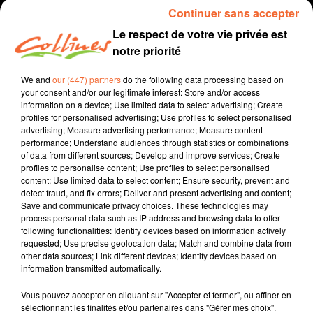
Continuer sans accepter
Le respect de votre vie privée est
notre priorité
We and
our (447) partners
do the following data processing based on
your consent and/or our legitimate interest: Store and/or access
information on a device; Use limited data to select advertising; Create
profiles for personalised advertising; Use profiles to select personalised
advertising; Measure advertising performance; Measure content
performance; Understand audiences through statistics or combinations
recette
cuisine
of data from different sources; Develop and improve services; Create
profiles to personalise content; Use profiles to select personalised
30 avril 2022 - 3 min 11 sec
content; Use limited data to select content; Ensure security, prevent and
detect fraud, and fix errors; Deliver and present advertising and content;
CRUMBLE BANANE CHOCOLAT
Save and communicate privacy choices. These technologies may
process personal data such as IP address and browsing data to offer
Jacqueline Pinon
following functionalities: Identify devices based on information actively
requested; Use precise geolocation data; Match and combine data from
Qu'est-ce qu'on mange ?
other data sources; Link different devices; Identify devices based on
information transmitted automatically.
Recette présentée par Hélène et Jacqueline.
Vous pouvez accepter en cliquant sur "Accepter et fermer", ou affiner en
sélectionnant les finalités et/ou partenaires dans "Gérer mes choix".
0:00
3 min 11 sec