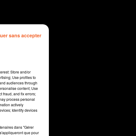
uer sans accepter
erest: Store and/or
tising; Use profiles to
tand audiences through
personalise content; Use
 fraud, and fix errors;
 may process personal
mation actively
min
vices; Identify devices
rtenaires dans "Gérer
s'appliqueront que pour