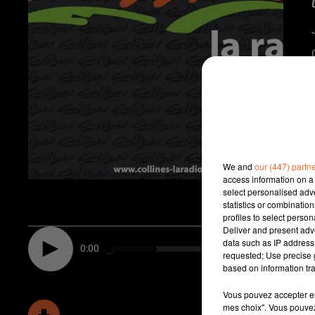
We and
our (447) partn
access information on a 
select personalised ad
statistics or combinatio
profiles to select person
Deliver and present adv
data such as IP address 
0:00
requested; Use precise g
based on information tra
Vous pouvez accepter en 
mes choix". Vous pouvez