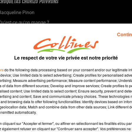
CROQUETAS CHORIZO POIVRONS
Jacqueline Pinon
Qu'est-ce qu'on mange ?
Recette présentée par Hélène et Jacqueline.
Contin
Le respect de votre vie privée est notre priorité
ers
do the following data processing based on your consent and/or our legitimate int
device; Use limited data to select advertising; Create profiles for personalised adver
vertising; Measure advertising performance; Measure content performance; Unders
ns of data from different sources; Develop and improve services; Create profiles to 
alised content; Use limited data to select content; Ensure security, prevent and detect
ertising and content; Save and communicate privacy choices. These technologies
and browsing data to offer following functionalities: Identify devices based on infor
4 
eolocation data; Match and combine data from other data sources; Link different de
nsmitted automatically.
cliquant sur "Accepter et fermer", ou affiner en sélectionnant les finalités et/ou pa
 également refuser en cliquant sur "Continuer sans accepter". Vos préférences ne 