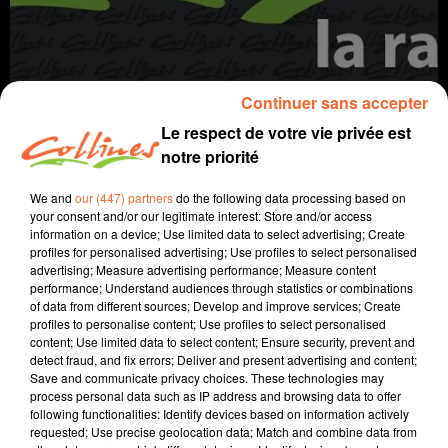
Continuer sans accepter
Le respect de votre vie privée est
notre priorité
We and
our (447) partners
do the following data processing based on
your consent and/or our legitimate interest: Store and/or access
information on a device; Use limited data to select advertising; Create
profiles for personalised advertising; Use profiles to select personalised
advertising; Measure advertising performance; Measure content
performance; Understand audiences through statistics or combinations
of data from different sources; Develop and improve services; Create
profiles to personalise content; Use profiles to select personalised
content; Use limited data to select content; Ensure security, prevent and
detect fraud, and fix errors; Deliver and present advertising and content;
recette
cuisine
Save and communicate privacy choices. These technologies may
process personal data such as IP address and browsing data to offer
following functionalities: Identify devices based on information actively
7 février 2026 - 4 min 22 sec
requested; Use precise geolocation data; Match and combine data from