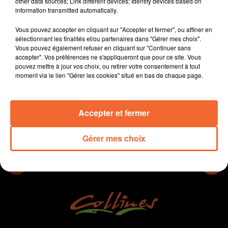
other data sources; Link different devices; Identify devices based on
CRÊPES BÉCHAMEL JAMBON ET CHAMPIGNONS
information transmitted automatically.
Jacqueline Pinon
Vous pouvez accepter en cliquant sur "Accepter et fermer", ou affiner en
sélectionnant les finalités et/ou partenaires dans "Gérer mes choix".
Qu'est-ce qu'on mange ?
Vous pouvez également refuser en cliquant sur "Continuer sans
Recette présentée par Hélène et Jacqueline.
accepter". Vos préférences ne s'appliqueront que pour ce site. Vous
pouvez mettre à jour vos choix, ou retirer votre consentement à tout
moment via le lien "Gérer les cookies" situé en bas de chaque page.
0:00
4 min 22 sec
Accepter et fermer
Gérer mes choix