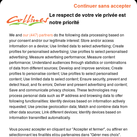
Continuer sans accepter
Le respect de votre vie privée est
notre priorité
We and
our (447) partners
do the following data processing based on
your consent and/or our legitimate interest: Store and/or access
information on a device; Use limited data to select advertising; Create
profiles for personalised advertising; Use profiles to select personalised
advertising; Measure advertising performance; Measure content
performance; Understand audiences through statistics or combinations
recette
cuisine
of data from different sources; Develop and improve services; Create
profiles to personalise content; Use profiles to select personalised
29 avril 2023 - 4 min 13 sec
content; Use limited data to select content; Ensure security, prevent and
detect fraud, and fix errors; Deliver and present advertising and content;
CRÈME DE CAFÉ AVEC LANGUES DE CHAT
Save and communicate privacy choices. These technologies may
process personal data such as IP address and browsing data to offer
Jacqueline Pinon
following functionalities: Identify devices based on information actively
requested; Use precise geolocation data; Match and combine data from
Qu'est-ce qu'on mange ?
other data sources; Link different devices; Identify devices based on
information transmitted automatically.
Recette présentée par Hélène et Jacqueline.
Vous pouvez accepter en cliquant sur "Accepter et fermer", ou affiner en
sélectionnant les finalités et/ou partenaires dans "Gérer mes choix".
0:00
4 min 13 sec