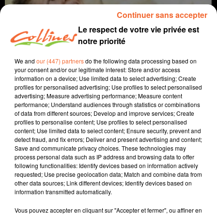
Continuer sans accepter
Le respect de votre vie privée est
notre priorité
We and
our (447) partners
do the following data processing based on
your consent and/or our legitimate interest: Store and/or access
information on a device; Use limited data to select advertising; Create
profiles for personalised advertising; Use profiles to select personalised
advertising; Measure advertising performance; Measure content
Coup de cœur Ciné
performance; Understand audiences through statistics or combinations
of data from different sources; Develop and improve services; Create
4 septembre 2019
profiles to personalise content; Use profiles to select personalised
content; Use limited data to select content; Ensure security, prevent and
COUP DE COEUR CINE DU 4 SEPTEMBRE 2019
detect fraud, and fix errors; Deliver and present advertising and content;
Save and communicate privacy choices. These technologies may
Collines la Radio
process personal data such as IP address and browsing data to offer
following functionalities: Identify devices based on information actively
Coup de cœur Ciné
requested; Use precise geolocation data; Match and combine data from
other data sources; Link different devices; Identify devices based on
Cette semaine, Morgan Rassinoux nous parle du film
information transmitted automatically.
"Fourmi".
Vous pouvez accepter en cliquant sur "Accepter et fermer", ou affiner en