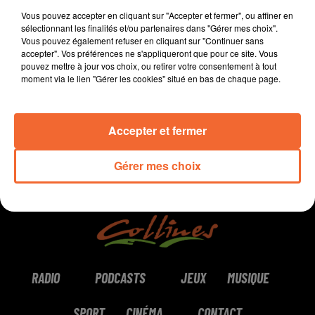
Morgan est
programmateur au Fauteuil Rouge à
Vous pouvez accepter en cliquant sur "Accepter et fermer", ou affiner en
Bressuire.
sélectionnant les finalités et/ou partenaires dans "Gérer mes choix".
Vous pouvez également refuser en cliquant sur "Continuer sans
accepter". Vos préférences ne s'appliqueront que pour ce site. Vous
pouvez mettre à jour vos choix, ou retirer votre consentement à tout
0:00
0:00
moment via le lien "Gérer les cookies" situé en bas de chaque page.
Accepter et fermer
Gérer mes choix
RADIO
PODCASTS
JEUX
MUSIQUE
SPORT
CINÉMA
CONTACT