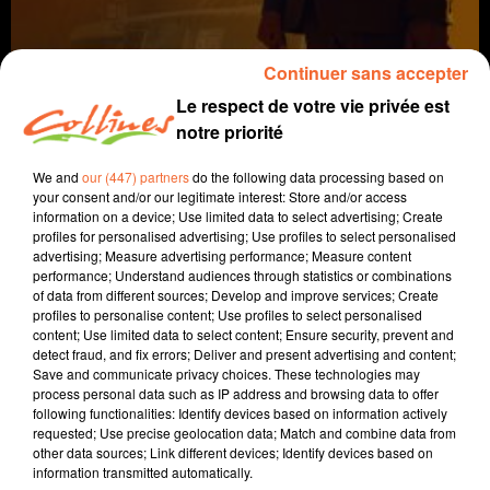
Continuer sans accepter
Le respect de votre vie privée est
notre priorité
We and
our (447) partners
do the following data processing based on
your consent and/or our legitimate interest: Store and/or access
information on a device; Use limited data to select advertising; Create
Coup de cœur Ciné
profiles for personalised advertising; Use profiles to select personalised
advertising; Measure advertising performance; Measure content
4 mars 2020
performance; Understand audiences through statistics or combinations
of data from different sources; Develop and improve services; Create
COUP DE COEUR CINE DU 4 MARS 2020
profiles to personalise content; Use profiles to select personalised
content; Use limited data to select content; Ensure security, prevent and
Collines la Radio
detect fraud, and fix errors; Deliver and present advertising and content;
Save and communicate privacy choices. These technologies may
Coup de cœur Ciné
process personal data such as IP address and browsing data to offer
following functionalities: Identify devices based on information actively
Cette semaine, Morgan Rassinoux s'est intéressé au
requested; Use precise geolocation data; Match and combine data from
other data sources; Link different devices; Identify devices based on
film "La voie de la justice".
information transmitted automatically.