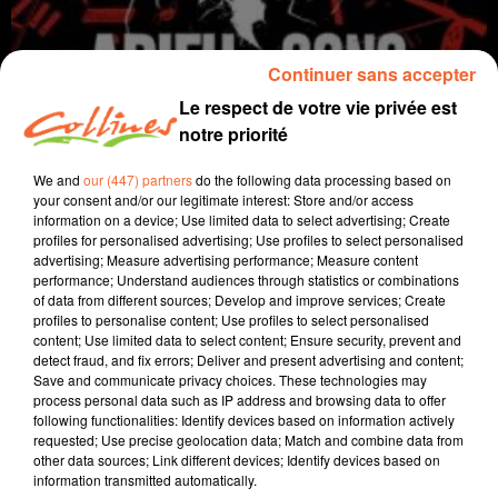
Continuer sans accepter
Le respect de votre vie privée est
notre priorité
We and
our (447) partners
do the following data processing based on
your consent and/or our legitimate interest: Store and/or access
information on a device; Use limited data to select advertising; Create
Coup de cœur Ciné
profiles for personalised advertising; Use profiles to select personalised
advertising; Measure advertising performance; Measure content
21 octobre 2020
performance; Understand audiences through statistics or combinations
of data from different sources; Develop and improve services; Create
COUP DE COEUR CINE DU 21 OCTOBRE 2020
profiles to personalise content; Use profiles to select personalised
content; Use limited data to select content; Ensure security, prevent and
Collines la Radio
detect fraud, and fix errors; Deliver and present advertising and content;
Save and communicate privacy choices. These technologies may
Coup de cœur Ciné
process personal data such as IP address and browsing data to offer
following functionalities: Identify devices based on information actively
Cette semaine, Morgan Rassinoux évoque le film
requested; Use precise geolocation data; Match and combine data from
other data sources; Link different devices; Identify devices based on
"Adieu les cons ".
information transmitted automatically.