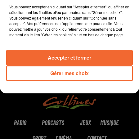
Morgan est
programmateur au Fauteuil Rouge à
Vous pouvez accepter en cliquant sur "Accepter et fermer", ou affiner en
Bressuire.
sélectionnant les finalités et/ou partenaires dans "Gérer mes choix".
Vous pouvez également refuser en cliquant sur "Continuer sans
accepter". Vos préférences ne s'appliqueront que pour ce site. Vous
pouvez mettre à jour vos choix, ou retirer votre consentement à tout
0:00
0:00
moment via le lien "Gérer les cookies" situé en bas de chaque page.
Accepter et fermer
Gérer mes choix
RADIO
PODCASTS
JEUX
MUSIQUE
SPORT
CINÉMA
CONTACT