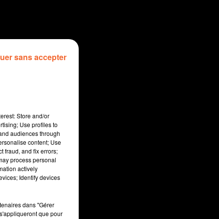
uer sans accepter
erest: Store and/or
tising; Use profiles to
tand audiences through
personalise content; Use
 fraud, and fix errors;
 may process personal
mation actively
:00
vices; Identify devices
rtenaires dans "Gérer
s'appliqueront que pour