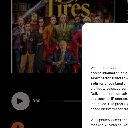
We and
our (447) partn
access information on a 
select personalised ad
statistics or combinatio
profiles to select person
Deliver and present adv
data such as IP address 
0:00
requested; Use precise g
based on information tra
Vous pouvez accepter en 
mes choix". Vous pouvez