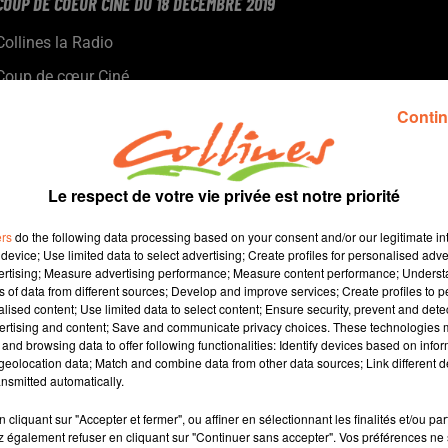
COUP DE COEUR CINE DU 18 DECEMBRE 2019
Collines la Radio
Coup de cœur Ciné
Ce mercredi 18 Décembre, Morgan Rassinoux, programmateur
Contin
au Fauteuil Rouge à Bressuire, s'est intéressé au film "A
couteaux tirès".
Le respect de votre vie privée est notre priorité
ers
do the following data processing based on your consent and/or our legitimate int
device; Use limited data to select advertising; Create profiles for personalised adver
vertising; Measure advertising performance; Measure content performance; Unders
ns of data from different sources; Develop and improve services; Create profiles to 
alised content; Use limited data to select content; Ensure security, prevent and detect
ertising and content; Save and communicate privacy choices. These technologies
and browsing data to offer following functionalities: Identify devices based on infor
0
eolocation data; Match and combine data from other data sources; Link different de
nsmitted automatically.
cliquant sur "Accepter et fermer", ou affiner en sélectionnant les finalités et/ou pa
 également refuser en cliquant sur "Continuer sans accepter". Vos préférences ne 