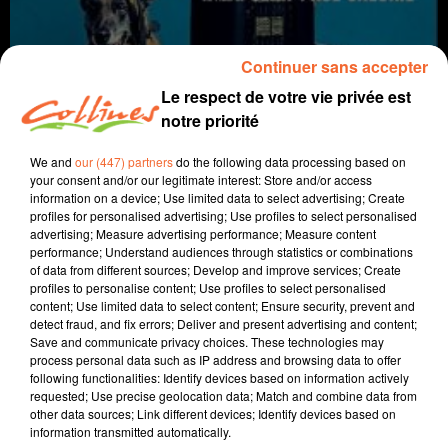
Continuer sans accepter
Le respect de votre vie privée est
notre priorité
We and
our (447) partners
do the following data processing based on
your consent and/or our legitimate interest: Store and/or access
information on a device; Use limited data to select advertising; Create
Coup de cœur Ciné
profiles for personalised advertising; Use profiles to select personalised
advertising; Measure advertising performance; Measure content
16 septembre 2020
performance; Understand audiences through statistics or combinations
of data from different sources; Develop and improve services; Create
COUP DE COEUR CINE DU 16 SEPTEMBRE 2020
profiles to personalise content; Use profiles to select personalised
content; Use limited data to select content; Ensure security, prevent and
Collines la Radio
detect fraud, and fix errors; Deliver and present advertising and content;
Save and communicate privacy choices. These technologies may
Coup de cœur Ciné
process personal data such as IP address and browsing data to offer
following functionalities: Identify devices based on information actively
Cette semaine, Morgan Rassinoux nous parle du film
requested; Use precise geolocation data; Match and combine data from
other data sources; Link different devices; Identify devices based on
"La daronne".
information transmitted automatically.