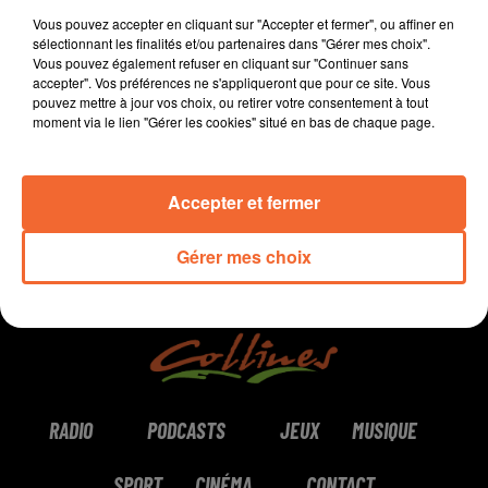
Morgan est
programmateur au Fauteuil Rouge à
Vous pouvez accepter en cliquant sur "Accepter et fermer", ou affiner en
Bressuire.
sélectionnant les finalités et/ou partenaires dans "Gérer mes choix".
Vous pouvez également refuser en cliquant sur "Continuer sans
accepter". Vos préférences ne s'appliqueront que pour ce site. Vous
pouvez mettre à jour vos choix, ou retirer votre consentement à tout
0:00
0:00
moment via le lien "Gérer les cookies" situé en bas de chaque page.
Accepter et fermer
Gérer mes choix
RADIO
PODCASTS
JEUX
MUSIQUE
SPORT
CINÉMA
CONTACT