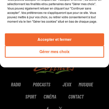
sélectionnant les finalités et/ou partenaires dans "Gérer mes choix".
Vous pouvez également refuser en cliquant sur "Continuer sans
0:00
0:00
accepter". Vos préférences ne s'appliqueront que pour ce site. Vous
pouvez mettre à jour vos choix, ou retirer votre consentement à tout
moment via le lien "Gérer les cookies" situé en bas de chaque page.
Accepter et fermer
Gérer mes choix
RADIO
PODCASTS
JEUX
MUSIQUE
SPORT
CINÉMA
CONTACT