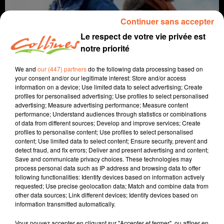
Continuer sans accepter
Le respect de votre vie privée est
notre priorité
We and
our (447) partners
do the following data processing based on
your consent and/or our legitimate interest: Store and/or access
information on a device; Use limited data to select advertising; Create
profiles for personalised advertising; Use profiles to select personalised
Coup de cœur Ciné
advertising; Measure advertising performance; Measure content
performance; Understand audiences through statistics or combinations
of data from different sources; Develop and improve services; Create
11 septembre 2019
profiles to personalise content; Use profiles to select personalised
content; Use limited data to select content; Ensure security, prevent and
COUP DE COEUR CINE DU 11 SEPTEMBRE 2019
detect fraud, and fix errors; Deliver and present advertising and content;
Save and communicate privacy choices. These technologies may
Collines la Radio
process personal data such as IP address and browsing data to offer
following functionalities: Identify devices based on information actively
Coup de cœur Ciné
requested; Use precise geolocation data; Match and combine data from
other data sources; Link different devices; Identify devices based on
Pour son coup de coeur ce 11 septembre, Morgan
information transmitted automatically.
Rassinoux, programmateur au Fauteuil Rouge à
Bressuire, a choisi le nouveau Klapisch "Deux moi".
Vous pouvez accepter en cliquant sur "Accepter et fermer", ou affiner en