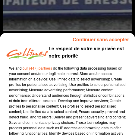
Continuer sans accepter
Le respect de votre vie privée est
notre priorité
histoire
locale
We and
our (447) partners
do the following data processing based on
your consent and/or our legitimate interest: Store and/or access
2 avril 2026 - 12 min 4 sec
information on a device; Use limited data to select advertising; Create
profiles for personalised advertising; Use profiles to select personalised
COMMENT BRESSUIRE DEVINT UNE SOUS-PRÉFECTURE EN
advertising; Measure advertising performance; Measure content
1804
performance; Understand audiences through statistics or combinations
of data from different sources; Develop and improve services; Create
Jacqueline Pinon
profiles to personalise content; Use profiles to select personalised
content; Use limited data to select content; Ensure security, prevent and
Chemins d'histoire
detect fraud, and fix errors; Deliver and present advertising and content;
Save and communicate privacy choices. These technologies may
Guy-Marie Lenne vient nous parler de la petite histoire
process personal data such as IP address and browsing data to offer
dans la grande le 1er jeudi de chaque mois.
following functionalities: Identify devices based on information actively