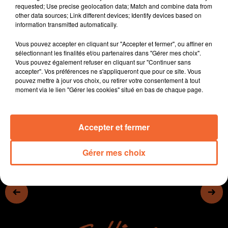
requested; Use precise geolocation data; Match and combine data from
Qu'un préfet soit regretté quand il quitte le département
other data sources; Link different devices; Identify devices based on
qu'il administrait est fréquent. Mais que dans une ville,
information transmitted automatically.
son nom soit donné à une place imortante, est assez
Vous pouvez accepter en cliquant sur "Accepter et fermer", ou affiner en
rare...
sélectionnant les finalités et/ou partenaires dans "Gérer mes choix".
Vous pouvez également refuser en cliquant sur "Continuer sans
La suite avec Guy-Marie.
accepter". Vos préférences ne s'appliqueront que pour ce site. Vous
pouvez mettre à jour vos choix, ou retirer votre consentement à tout
moment via le lien "Gérer les cookies" situé en bas de chaque page.
Accepter et fermer
0:00
12 min 4 sec
Gérer mes choix