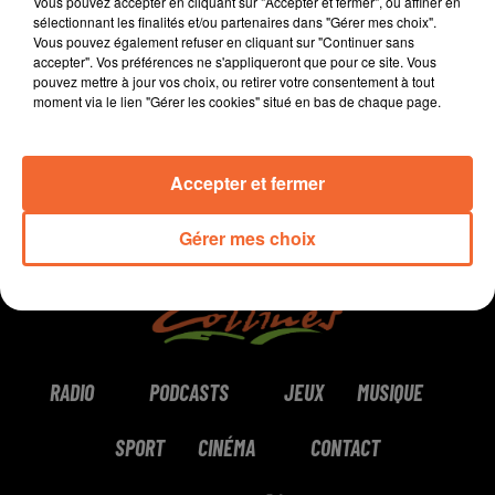
Bocage.
Vous pouvez accepter en cliquant sur "Accepter et fermer", ou affiner en
sélectionnant les finalités et/ou partenaires dans "Gérer mes choix".
Vous pouvez également refuser en cliquant sur "Continuer sans
0:00
3 min 59 sec
accepter". Vos préférences ne s'appliqueront que pour ce site. Vous
pouvez mettre à jour vos choix, ou retirer votre consentement à tout
moment via le lien "Gérer les cookies" situé en bas de chaque page.
Accepter et fermer
Gérer mes choix
RADIO
PODCASTS
JEUX
MUSIQUE
SPORT
CINÉMA
CONTACT