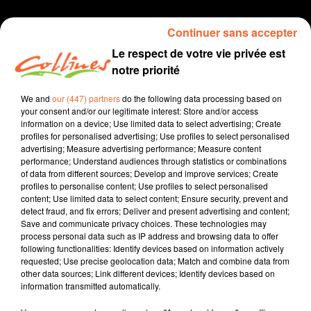
Continuer sans accepter
Le respect de votre vie privée est
notre priorité
We and
our (447) partners
do the following data processing based on
your consent and/or our legitimate interest: Store and/or access
information on a device; Use limited data to select advertising; Create
profiles for personalised advertising; Use profiles to select personalised
Collines
votre plus belle vitrine
advertising; Measure advertising performance; Measure content
performance; Understand audiences through statistics or combinations
podcast
of data from different sources; Develop and improve services; Create
profiles to personalise content; Use profiles to select personalised
3 juin 2020 - 3 min 59 sec
content; Use limited data to select content; Ensure security, prevent and
detect fraud, and fix errors; Deliver and present advertising and content;
COLLINES VOTRE PLUS BELLE VITRINE MERCREDI 3 JUIN
Save and communicate privacy choices. These technologies may
process personal data such as IP address and browsing data to offer
Collines la Radio
following functionalities: Identify devices based on information actively
requested; Use precise geolocation data; Match and combine data from
Collines, votre plus belle vitrine
other data sources; Link different devices; Identify devices based on
information transmitted automatically.
Avec Franck Chavignon, le gérant des Pavillons du