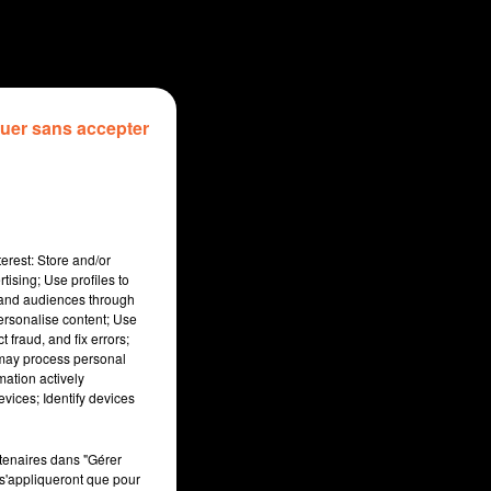
uer sans accepter
erest: Store and/or
tising; Use profiles to
tand audiences through
personalise content; Use
 fraud, and fix errors;
 may process personal
mation actively
sec
vices; Identify devices
rtenaires dans "Gérer
s'appliqueront que pour