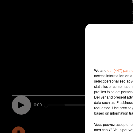
We and
our (447) partn
access information on a 
select personalised ad
statistics or combinatio
profiles to select person
Deliver and present adv
data such as IP address 
0:00
requested; Use precise g
based on information tra
Vous pouvez accepter en 
mes choix". Vous pouvez