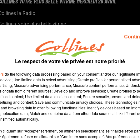
COLLINES VOTRE PLUS BELLE VITRINE MERCREDI 29 AVRIL
Collines la Radio
Collines, votre plus belle vitrine
Patrick Puaud gérant de la Maison de la presse de Moncoutant
Contin
sur Sèvre.
Le respect de votre vie privée est notre priorité
ers
do the following data processing based on your consent and/or our legitimate int
device; Use limited data to select advertising; Create profiles for personalised adver
vertising; Measure advertising performance; Measure content performance; Unders
ns of data from different sources; Develop and improve services; Create profiles to 
alised content; Use limited data to select content; Ensure security, prevent and detect
ertising and content; Save and communicate privacy choices. These technologies
and browsing data to offer following functionalities: Identify devices based on infor
5 min 35 
eolocation data; Match and combine data from other data sources; Link different de
nsmitted automatically.
cliquant sur "Accepter et fermer", ou affiner en sélectionnant les finalités et/ou pa
 également refuser en cliquant sur "Continuer sans accepter". Vos préférences ne 