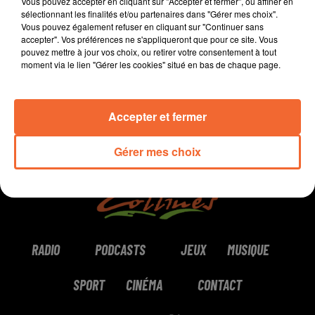
Sébastien, à Rorthais.
Vous pouvez accepter en cliquant sur "Accepter et fermer", ou affiner en
sélectionnant les finalités et/ou partenaires dans "Gérer mes choix".
Vous pouvez également refuser en cliquant sur "Continuer sans
0:00
2 min 27 sec
accepter". Vos préférences ne s'appliqueront que pour ce site. Vous
pouvez mettre à jour vos choix, ou retirer votre consentement à tout
moment via le lien "Gérer les cookies" situé en bas de chaque page.
Accepter et fermer
Gérer mes choix
RADIO
PODCASTS
JEUX
MUSIQUE
SPORT
CINÉMA
CONTACT