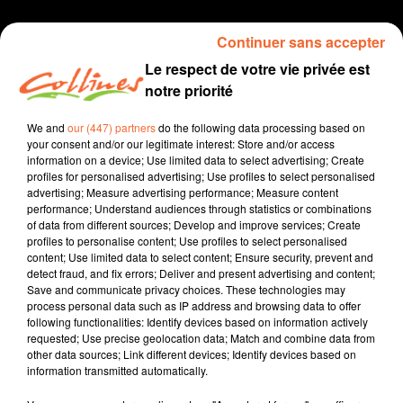
Continuer sans accepter
Le respect de votre vie privée est
notre priorité
We and
our (447) partners
do the following data processing based on
your consent and/or our legitimate interest: Store and/or access
information on a device; Use limited data to select advertising; Create
profiles for personalised advertising; Use profiles to select personalised
Click and collect
click and Collines
advertising; Measure advertising performance; Measure content
performance; Understand audiences through statistics or combinations
podcast
of data from different sources; Develop and improve services; Create
profiles to personalise content; Use profiles to select personalised
11 février 2021 - 2 min 27 sec
content; Use limited data to select content; Ensure security, prevent and
detect fraud, and fix errors; Deliver and present advertising and content;
CLAIRE POUR LE BAR-RESTAURANT CHEZ SEB ET CLAIRE
Save and communicate privacy choices. These technologies may
process personal data such as IP address and browsing data to offer
Collines la Radio
following functionalities: Identify devices based on information actively
requested; Use precise geolocation data; Match and combine data from
Click and collect, click and Collines
other data sources; Link different devices; Identify devices based on
information transmitted automatically.
Claire tient le bar-restaurant Chez Seb et Claire, avec