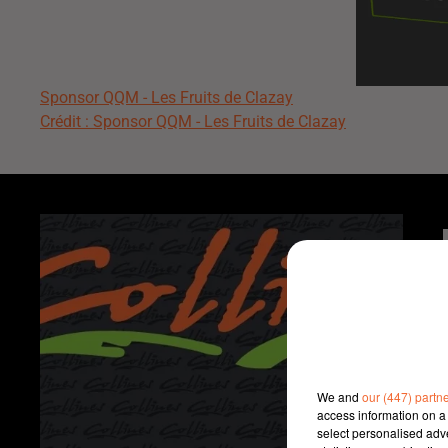
Sponsor QQM - Les Fruits de Clazay
Crédit :
Sponsor QQM - Les Fruits de Clazay
We and
our (447) partn
access information on a 
select personalised ad