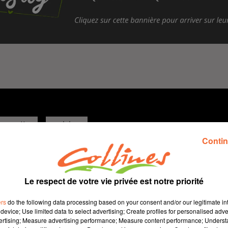
recette
cuisine
Contin
6 décembre 2025 - 6 min 14 sec
CHOUX AU FOIE GRAS
Le respect de votre vie privée est notre priorité
Jacqueline Pinon
ers
do the following data processing based on your consent and/or our legitimate int
Qu'est-ce qu'on mange ?
device; Use limited data to select advertising; Create profiles for personalised adver
Recette présentée par Hélène et Jacqueline.
vertising; Measure advertising performance; Measure content performance; Unders