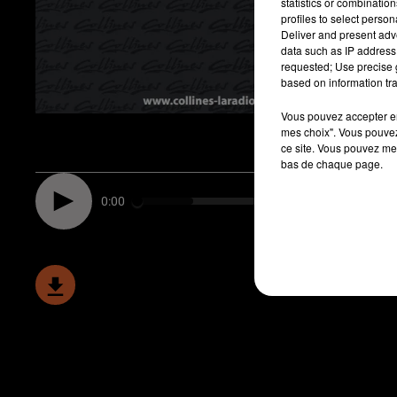
statistics or combinatio
profiles to select person
Deliver and present adv
data such as IP address 
requested; Use precise g
based on information tra
Vous pouvez accepter en 
mes choix". Vous pouvez
ce site. Vous pouvez met
bas de chaque page.
0:00