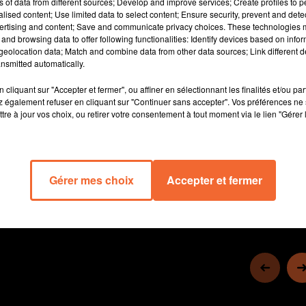
ns of data from different sources; Develop and improve services; Create profiles to 
alised content; Use limited data to select content; Ensure security, prevent and detect
ertising and content; Save and communicate privacy choices. These technologies
and browsing data to offer following functionalities: Identify devices based on infor
eolocation data; Match and combine data from other data sources; Link different de
nsmitted automatically.
cliquant sur "Accepter et fermer", ou affiner en sélectionnant les finalités et/ou pa
 également refuser en cliquant sur "Continuer sans accepter". Vos préférences ne 
tre à jour vos choix, ou retirer votre consentement à tout moment via le lien "Gérer 
6 min 14 
Gérer mes choix
Accepter et fermer