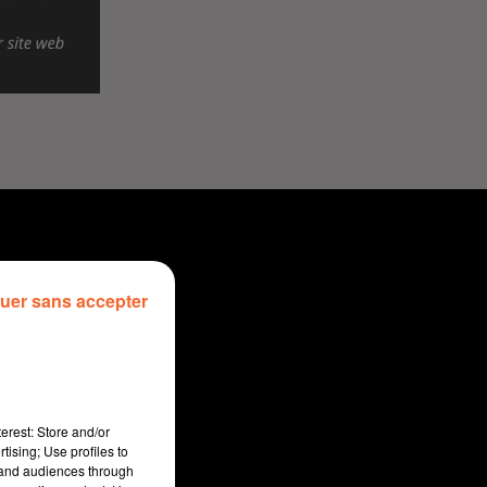
uer sans accepter
erest: Store and/or
tising; Use profiles to
tand audiences through