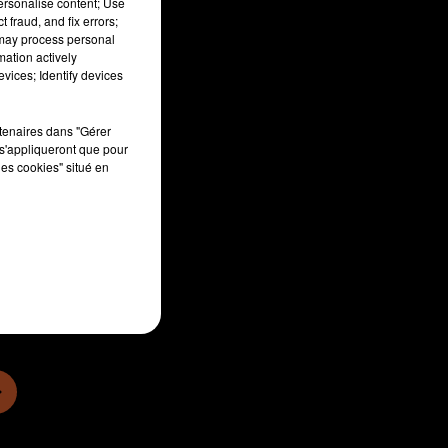
personalise content; Use
 fraud, and fix errors;
 may process personal
mation actively
vices; Identify devices
rtenaires dans "Gérer
s'appliqueront que pour
les cookies" situé en
sec